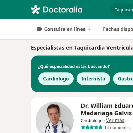
especiali
Consulta en línea
Fechas dispo
Especialistas en Taquicardia Ventricul
¿Qué especialidad estás buscando?
Cardiólogo
Internista
Gastr
Dr. William Eduar
Madariaga Galvis
·
Ver más
Cardiólogo
14 opiniones