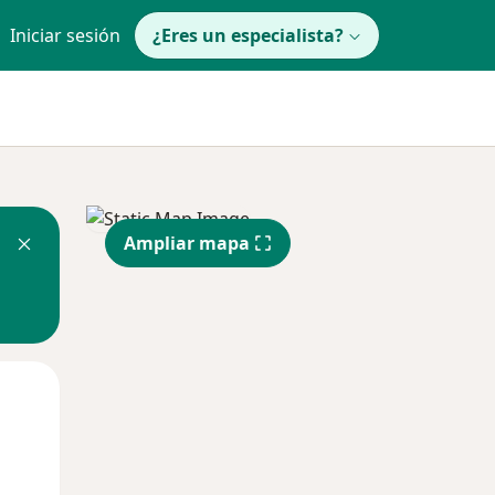
Iniciar sesión
¿Eres un especialista?
Ampliar mapa
Mié
Jue
Vie
12 Ago
13 Ago
14 Ago