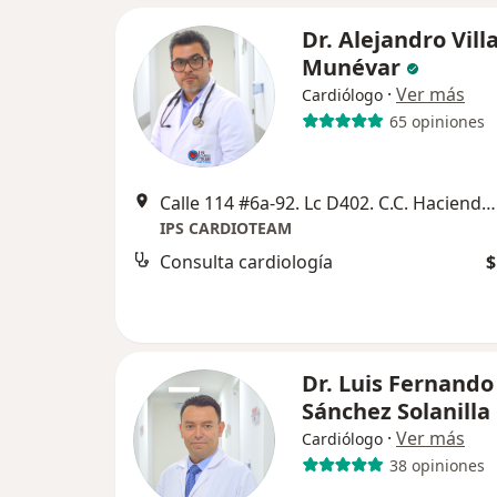
Dr. Alejandro Vill
Munévar
·
Ver más
Cardiólogo
65 opiniones
Calle 114 #6a-92. Lc D402. C.C. Hacienda Santa Barbara, Bogotá
IPS CARDIOTEAM
Consulta cardiología
$
Dr. Luis Fernando
Sánchez Solanilla
·
Ver más
Cardiólogo
38 opiniones