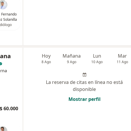
is Fernando
z Solanilla
diólogo
iana
Hoy
Mañana
Lun
Mar
8 Ago
9 Ago
10 Ago
11 Ago
erna
La reserva de citas en línea no está
disponible
Mostrar perfil
$ 60.000