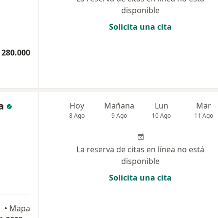
disponible
Solicita una cita
 280.000
a
Hoy
Mañana
Lun
Mar
8 Ago
9 Ago
10 Ago
11 Ago
La reserva de citas en línea no está
disponible
Solicita una cita
•
Mapa