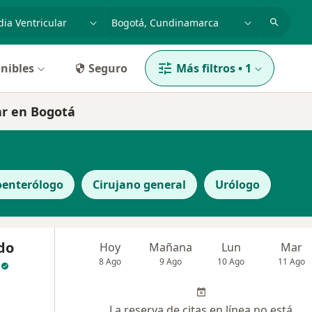
dad, enfermedad o nombre
p. ej. Bogotá
nibles
Seguro
Más filtros
•
1
ar en Bogotá
oenterólogo
Cirujano general
Urólogo
do
Hoy
Mañana
Lun
Mar
8 Ago
9 Ago
10 Ago
11 Ago
La reserva de citas en línea no está