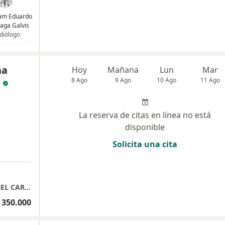
liam Eduardo
aga Galvis
diólogo
na
Hoy
Mañana
Lun
Mar
8 Ago
9 Ago
10 Ago
11 Ago
La reserva de citas en línea no está
disponible
Solicita una cita
CONSULTORIO CARDIOLOGIA 813. DRA ISABEL CARDENAS MORENO
 350.000