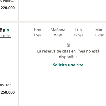
ONLINE CORAZÓN: CONSULTA CARDIOLOGÍA PREFERENCIAL, PLAN MASTER CARDIOLOGÍA, TOTALCARDIO & DOLOR TORÁCICO.
 220.000
eña
Hoy
Mañana
Lun
Mar
8 Ago
9 Ago
10 Ago
11 Ago
er más
La reserva de citas en línea no está
disponible
Solicita una cita
a
Fundación Cardioinfantil Carrera 13B # 161- 85. Torre i consultorio 1007
 250.000