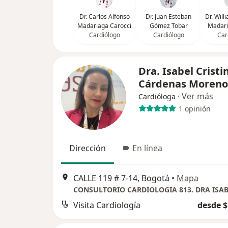
Dr. Carlos Alfonso
Dr. Juan Esteban
Dr. Wil
Madariaga Carocci
Gómez Tobar
Madari
Cardiólogo
Cardiólogo
Car
Dra. Isabel Cristi
Cárdenas Moreno
·
Ver más
Cardióloga
1 opinión
Dirección
En línea
CALLE 119 # 7-14, Bogotá
•
Mapa
Visita Cardiología
desde $