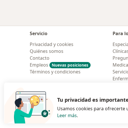
Servicio
Para l
Privacidad y cookies
Especia
Quiénes somos
Clínica
Contacto
Pregun
Empleos
Medic
Nuevas posiciones
Términos y condiciones
Servici
Enfer
Pregun
Aplicac
Tu privacidad es important
Usamos cookies para ofrecerte u
Leer más
.
se abre en una n
se abre 
s
Polska
,
Türkiye
,
España
,