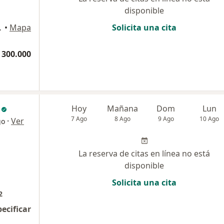
disponible
nsultorio 703, Cúcuta
•
Mapa
Solicita una cita
 300.000
Hoy
Mañana
Dom
Lun
7 Ago
8 Ago
9 Ago
10 Ago
·
Ver
go
La reserva de citas en línea no está
disponible
Solicita una cita
2
pecificar