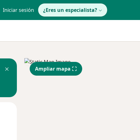
Iniciar sesión
¿Eres un especialista?
Ampliar mapa
Mar
Mié
Jue
11 Ago
12 Ago
13 Ago