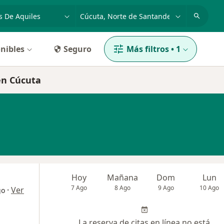
dad, enfermedad o nombre
p. ej. Bogotá
nibles
Seguro
Más filtros
•
1
 en Cúcuta
Hoy
Mañana
Dom
Lun
7 Ago
8 Ago
9 Ago
10 Ago
·
Ver
go
La reserva de citas en línea no está