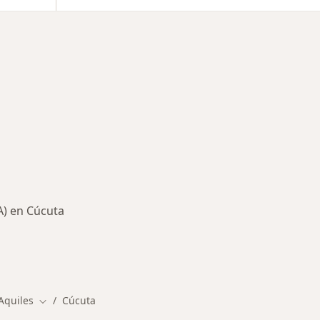
A) en Cúcuta
rmedades en Cúcuta
Aquiles
Cúcuta
Cambiar de ciudad