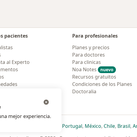
os pacientes
Para profesionales
listas
Planes y precios
s
Para doctores
ta al Experto
Para clinicas
amentos
Noa Notes
nuevo
os
Recursos gratuitos
medades
Condiciones de los Planes
tas Frecuentes
Doctoralia
ión para móvil
e
na mejor experiencia.
ueva pestaña
en una nueva pestaña
e abre en una nueva pestaña
se abre en una nueva pestaña
se abre en una nueva pestaña
se abre en una nueva pestaña
se abre en una nueva p
se abre en una
se abre e
se
Italia
,
Deutschland
,
Česko
,
Portugal
,
México
,
Chile
,
Brasil
,
A