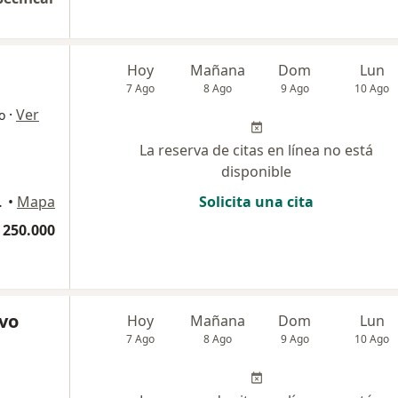
Hoy
Mañana
Dom
Lun
7 Ago
8 Ago
9 Ago
10 Ago
·
Ver
o
La reserva de citas en línea no está
disponible
arranquilla
•
Mapa
Solicita una cita
 250.000
lvo
Hoy
Mañana
Dom
Lun
7 Ago
8 Ago
9 Ago
10 Ago