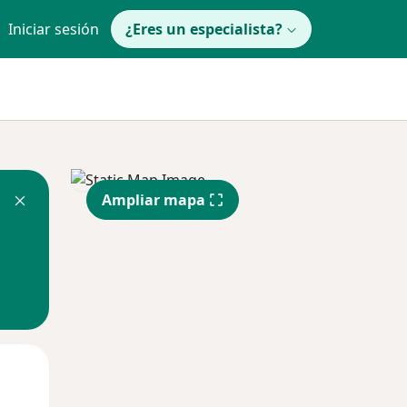
Iniciar sesión
¿Eres un especialista?
Ampliar mapa
Mar
Mié
Jue
11 Ago
12 Ago
13 Ago