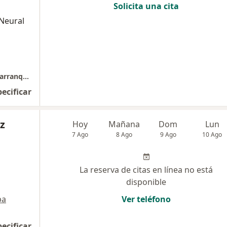
Solicita una cita
 Neural
Consulta Dr. Samuel Castro Figueroa Sede Barranquilla
pecificar
z
Hoy
Mañana
Dom
Lun
7 Ago
8 Ago
9 Ago
10 Ago
La reserva de citas en línea no está
disponible
pa
Ver teléfono
pecificar