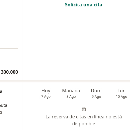
Solicita una cita
 300.000
s
Hoy
Mañana
Dom
Lun
7 Ago
8 Ago
9 Ago
10 Ago
euta
s
La reserva de citas en línea no está
disponible