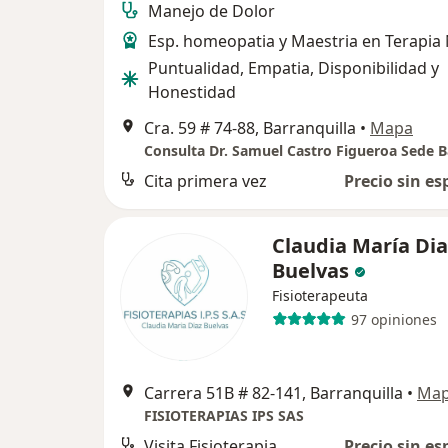
Manejo de Dolor
Esp. homeopatia y Maestria en Terapia
Puntualidad, Empatia, Disponibilidad y
Honestidad
Cra. 59 # 74-88, Barranquilla
•
Mapa
Cita primera vez
Precio sin es
Claudia María Dia
Buelvas
Fisioterapeuta
97 opiniones
Carrera 51B # 82-141, Barranquilla
•
Ma
FISIOTERAPIAS IPS SAS
Visita Fisioterapia
Precio sin es