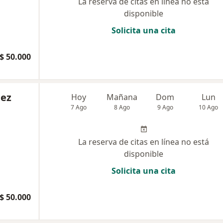
La reserva de citas en línea no está
disponible
Solicita una cita
$ 50.000
nez
Hoy
Mañana
Dom
Lun
7 Ago
8 Ago
9 Ago
10 Ago
La reserva de citas en línea no está
disponible
Solicita una cita
$ 50.000