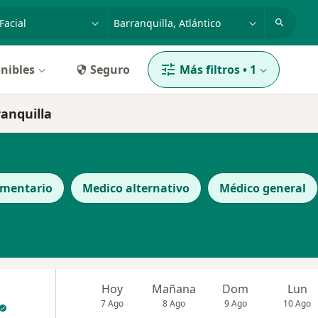
dad, enfermedad o nombre
p. ej. Bogotá
nibles
Seguro
Más filtros
•
1
ranquilla
ementario
Medico alternativo
Médico general
Hoy
Mañana
Dom
Lun
7 Ago
8 Ago
9 Ago
10 Ago