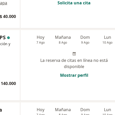
apa
Solicita una cita
$ 40.000
IPS
Hoy
Mañana
Dom
Lun
7 Ago
8 Ago
9 Ago
10 Ago
ición y
La reserva de citas en línea no está
disponible
Mostrar perfil
 140.000
a
Hoy
Mañana
Dom
Lun
7 Ago
8 Ago
9 Ago
10 Ago