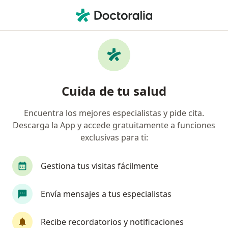
Men
Tendinitis • Palmira, Valle del Cauca
Filtros
• 1
Mapa
Especialistas en Tendinitis en Palmira
Cuida de tu salud
Encuentra los mejores especialistas y pide cita.
¿Qué especialidad estás buscando?
Descarga la App y accede gratuitamente a funciones
Fisioterapeuta
Terapeuta complementario
exclusivas para ti:
Gestiona tus visitas fácilmente
Envía mensajes a tus especialistas
Recibe recordatorios y notificaciones