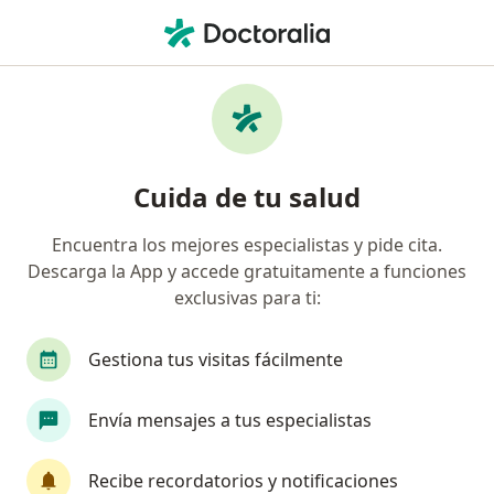
Men
Trastorno Atrófico De La Piel • Cúcuta, Norte de Santander
Filtros
• 1
Mapa
Especialistas en Trastorno atrófico de la piel
Cuida de tu salud
en Cúcuta
Encuentra los mejores especialistas y pide cita.
Descarga la App y accede gratuitamente a funciones
¿Qué especialidad estás buscando?
exclusivas para ti:
Cirujano plástico
Gestiona tus visitas fácilmente
Envía mensajes a tus especialistas
Recibe recordatorios y notificaciones