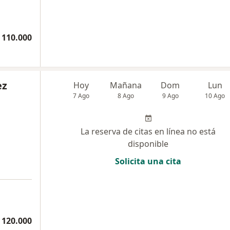
 110.000
ez
Hoy
Mañana
Dom
Lun
7 Ago
8 Ago
9 Ago
10 Ago
La reserva de citas en línea no está
disponible
Solicita una cita
 120.000