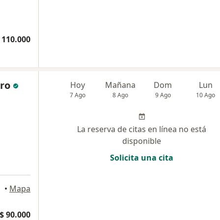
 110.000
ero
Hoy
Mañana
Dom
Lun
7 Ago
8 Ago
9 Ago
10 Ago
La reserva de citas en línea no está
disponible
Solicita una cita
•
Mapa
$ 90.000