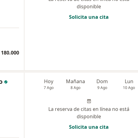
disponible
Solicita una cita
 180.000
o
Hoy
Mañana
Dom
Lun
7 Ago
8 Ago
9 Ago
10 Ago
La reserva de citas en línea no está
disponible
Solicita una cita