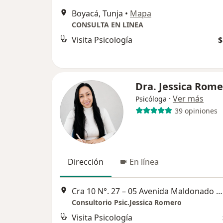
Boyacá, Tunja
•
Mapa
CONSULTA EN LINEA
Visita Psicología
$
Dra. Jessica Rom
·
Ver más
Psicóloga
39 opiniones
Dirección
En línea
Cra 10 N°. 27 – 05 Avenida Maldonado 4° Piso, Tunja
Consultorio Psic.Jessica Romero
Visita Psicología