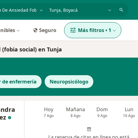
dad, enfermedad o nombre
p. ej. Bogotá
nibles
Seguro
Más filtros
•
1
(fobia social) en Tunja
r de enfermería
Neuropsicólogo
andra
Hoy
Mañana
Dom
Lun
ez
7 Ago
8 Ago
9 Ago
10 Ago
La reserva de citas en línea no está