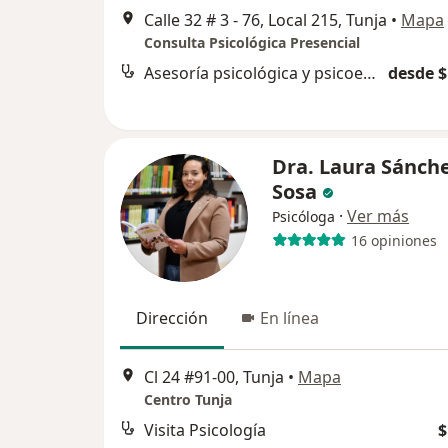
Calle 32 # 3 - 76, Local 215, Tunja
•
Mapa
Consulta Psicológica Presencial
Asesoría psicológica y psicoeducación
desde $
Dra. Laura Sánch
Sosa
·
Ver más
Psicóloga
16 opiniones
Dirección
En línea
Cl 24 #91-00, Tunja
•
Mapa
Centro Tunja
Visita Psicología
$