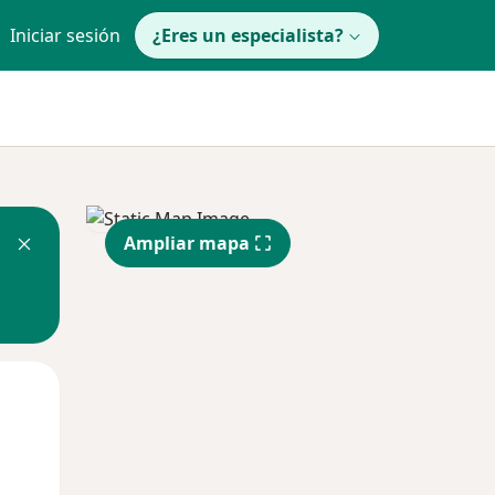
Iniciar sesión
¿Eres un especialista?
Ampliar mapa
Mar
Mié
Jue
11 Ago
12 Ago
13 Ago