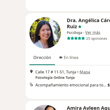
Dra. Angélica Cá
Ruiz
·
Ver más
Psicóloga
25 opiniones
Dirección
En línea
Calle 17 # 11-51, Tunja
•
Mapa
Psicología Online Tunja
Acompañamiento emocional para tomar decisiones
$
Amira Ayleen Agu