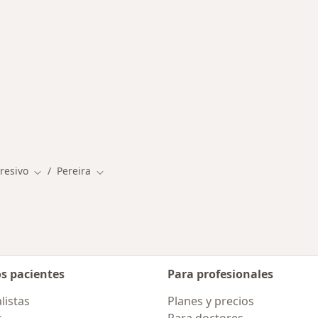
rmedades en Pereira
resivo
Pereira
Cambiar de ciudad
Cambiar de ciudad
os pacientes
Para profesionales
listas
Planes y precios