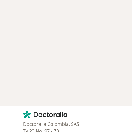
Contacto
Doctoralia - Página de inicio
Doctoralia Colombia, SAS
Tv 23 No. 97 - 73