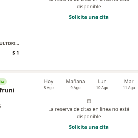
disponible
Solicita una cita
CLINICA RISARALDA PISO 1 LOCAL 10 CONSULTORIO 5
$ 1
Hoy
Mañana
Lun
Mar
ia
8 Ago
9 Ago
10 Ago
11 Ago
fruni
s
La reserva de citas en línea no está
disponible
Solicita una cita