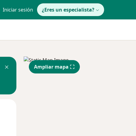
Iniciar sesión
¿Eres un especialista?
Ampliar mapa
Mié
Jue
Vie
12 Ago
13 Ago
14 Ago