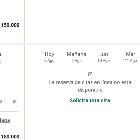
 150.000
Hoy
Mañana
Lun
Mar
8 Ago
9 Ago
10 Ago
11 Ago
s
La reserva de citas en línea no está
disponible
Solicita una cita
3
En línea
apa
 180.000