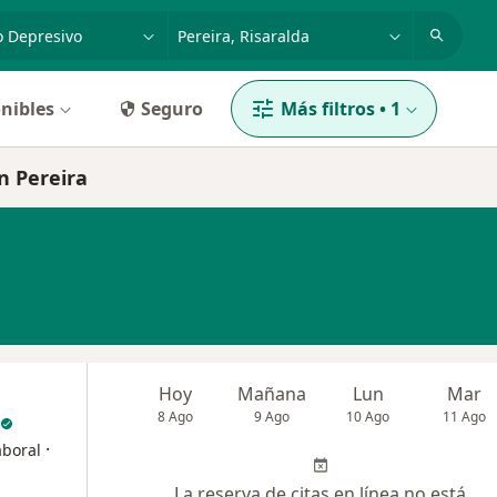
dad, enfermedad o nombre
p. ej. Bogotá
nibles
Seguro
Más filtros
•
1
n Pereira
Hoy
Mañana
Lun
Mar
8 Ago
9 Ago
10 Ago
11 Ago
·
aboral
La reserva de citas en línea no está