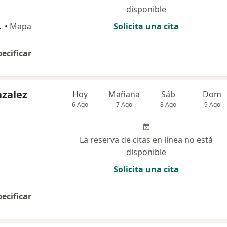
disponible
 92727, Cali
•
Mapa
Solicita una cita
pecificar
nzalez
Hoy
Mañana
Sáb
Dom
6 Ago
7 Ago
8 Ago
9 Ago
La reserva de citas en línea no está
disponible
Solicita una cita
pecificar