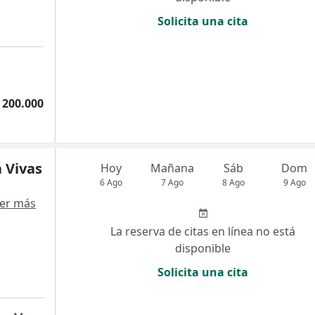
Solicita una cita
 200.000
 Vivas
Hoy
Mañana
Sáb
Dom
6 Ago
7 Ago
8 Ago
9 Ago
er más
La reserva de citas en línea no está
disponible
Solicita una cita