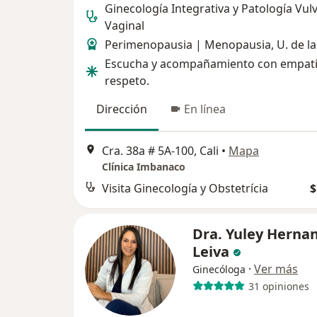
Ginecología Integrativa y Patología Vul
Vaginal
Perimenopausia | Menopausia, U. de la 
Escucha y acompañamiento con empatí
respeto.
Dirección
En línea
Cra. 38a # 5A-100, Cali
•
Mapa
Clínica Imbanaco
Visita Ginecología y Obstetrícia
$
Dra. Yuley Herna
Leiva
·
Ver más
Ginecóloga
31 opiniones