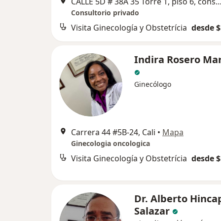
CALLE 5D # 38A 35 Torre 1, piso 6, consultorio 638 Edificio De C
Consultorio privado
Visita Ginecología y Obstetrícia
desde $
Indira Rosero Ma
Ginecólogo
Carrera 44 #5B-24, Cali
•
Mapa
Ginecologia oncologica
Visita Ginecología y Obstetrícia
desde $
Dr. Alberto Hinca
Salazar