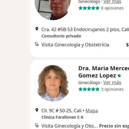
·
Ver más
Ginecólogo
8 opiniones
Cra. 42 #5B-53 Endocirujanos 2 piso, Cal
Consultorio privado
Visita Ginecología y Obstetrícia
$
Dra. Maria Merce
Gomez Lopez
·
Ver más
Ginecólogo
3 opiniones
Cll. 9C # 50-25, Cali
•
Mapa
Clinica Farallones S A
Visita Ginecología y Obstetrícia
Precio sin es