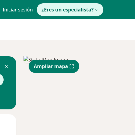
Iniciar sesión
¿Eres un especialista?
Ampliar mapa
Lun
Mar
Mié
10 Ago
11 Ago
12 Ago