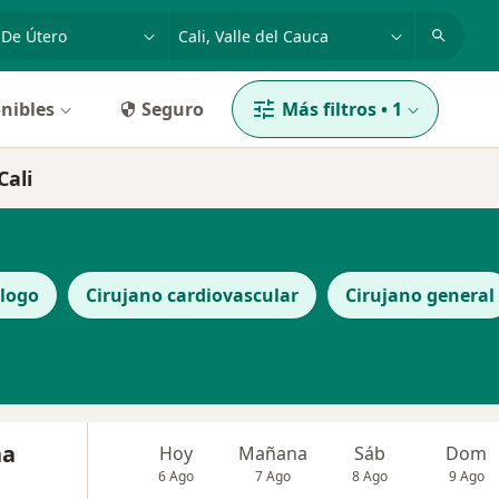
dad, enfermedad o nombre
p. ej. Bogotá
nibles
Seguro
Más filtros
•
1
Cali
logo
Cirujano cardiovascular
Cirujano general
na
Hoy
Mañana
Sáb
Dom
6 Ago
7 Ago
8 Ago
9 Ago