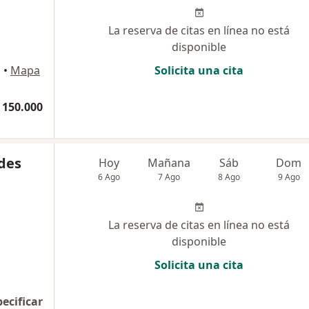
La reserva de citas en línea no está
disponible
i
•
Mapa
Solicita una cita
 150.000
des
Hoy
Mañana
Sáb
Dom
6 Ago
7 Ago
8 Ago
9 Ago
La reserva de citas en línea no está
disponible
Solicita una cita
pecificar