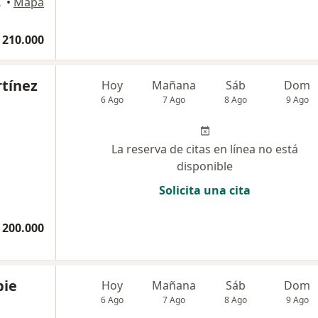
olores, Cali
•
Mapa
 210.000
rtínez
Hoy
Mañana
Sáb
Dom
6 Ago
7 Ago
8 Ago
9 Ago
La reserva de citas en línea no está
disponible
Solicita una cita
 200.000
pie
Hoy
Mañana
Sáb
Dom
6 Ago
7 Ago
8 Ago
9 Ago