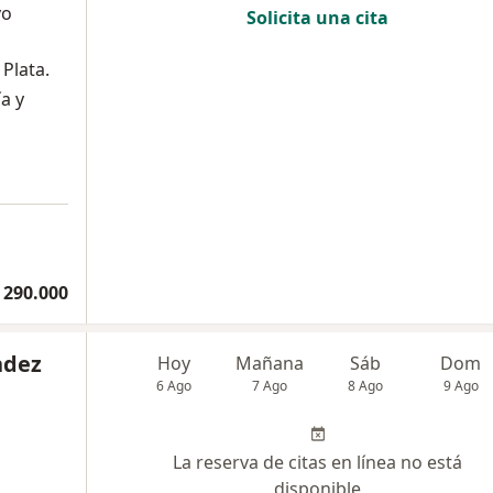
vo
Solicita una cita
Plata.
a y
 290.000
ndez
Hoy
Mañana
Sáb
Dom
6 Ago
7 Ago
8 Ago
9 Ago
La reserva de citas en línea no está
disponible