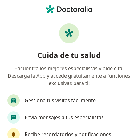
Men
Vaginismo • Manizales, Caldas
Filtros
• 1
Seguro
Mapa
Especialistas en Vaginismo en Manizales
Cuida de tu salud
Encuentra los mejores especialistas y pide cita.
¿Qué especialidad estás buscando?
Descarga la App y accede gratuitamente a funciones
Médico general
Fisioterapeuta
Sexólogo
exclusivas para ti:
Gestiona tus visitas fácilmente
Envía mensajes a tus especialistas
Recibe recordatorios y notificaciones