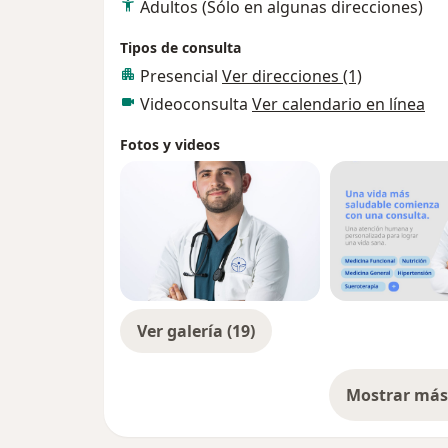
Adultos (Sólo en algunas direcciones)
conocer su estado de salud actual. Trabajo
adecuados a las necesidades especificas de
Tipos de consulta
la salud y el bienestar acompañando y pro
Presencial
Ver direcciones (1)
- paciente.
Videoconsulta
Ver calendario en línea
Fotos y videos
Ver galería (19)
Mostrar más 
so