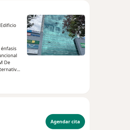
Edificio
 énfasis
uncional
FM De
ternativas
 Medicina
icología),
 de
ia y
Rosario,
versidad
Agendar cita