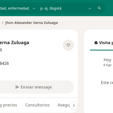
dad, enfermedad o nombre
p. ej. Bogotá
Jhon Alexander Serna Zuluaga
ambiar de ciudad
erna Zuluaga
Visita 
Visita p
sobre las especializaciones
s
Hoy
56426
8 Ago
Este c
Enviar mensaje
 y precios
Consultorios
Aseguradoras
Opiniones 