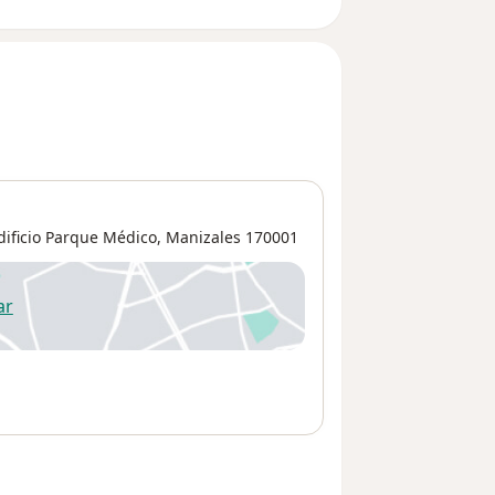
dificio Parque Médico,
Manizales
170001
ar
 abre en una nueva pestaña