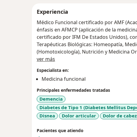
Experiencia
Médico Funcional certificado por AMF (Aca
énfasis en AFMCP (aplicación de la medicina 
certificado por IFM De Estados Unidos), co
Terapéuticas Biológicas: Homeopatía, Medic
(Homotoxicología), Nutrición y Medicina O
Acerca de mí
(Sueroterapia), Ozonoterapia y Esencias Flo
ver más
Coaching en Salud certificado por Universi
Especialista en:
Medicina funcional
Soy un médico enfocado en encontrar y trat
de forma personalizada y efectiva. Mi misi
Principales enfermedades tratadas
a través de un enfoque integral y atenció
Demencia
nutrición, estilo de vida y medicina basada
Diabetes de Tipo 1 (Diabetes Mellitus Dep
enfermedades crónicas, alteraciones hormo
Disnea
Dolor articular
Dolor de cabez
trastornos del sueño, inflamación crónica, 
que muchas veces no mejoran con el tratam
Pacientes que atiendo
atiendo pacientes sin ningún síntoma pero