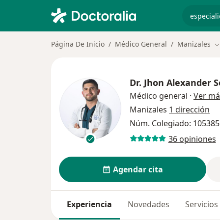
especiali
Página De Inicio
Médico General
Manizales
C
Dr.
Jhon Alexander S
Médico general
·
Ver má
Manizales
1 dirección
Núm. Colegiado: 10538
36 opiniones
Agendar cita
Experiencia
Novedades
Servicios