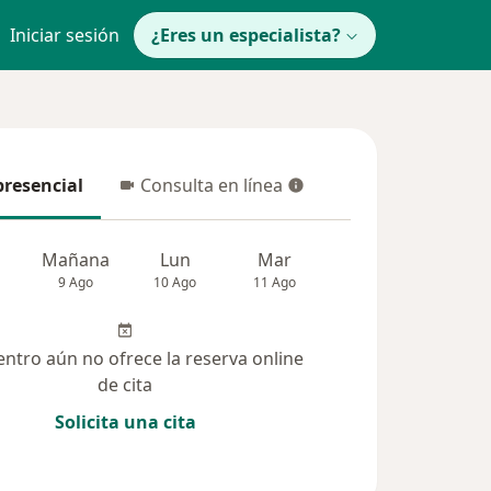
Iniciar sesión
¿Eres un especialista?
presencial
Consulta en línea
resencial
Consulta en línea
Mañana
Lun
Mar
Mié
Jue
9 Ago
10 Ago
11 Ago
12 Ago
13 Ag
entro aún no ofrece la reserva online
de cita
Solicita una cita
(36)
Dudas solucionadas (5)