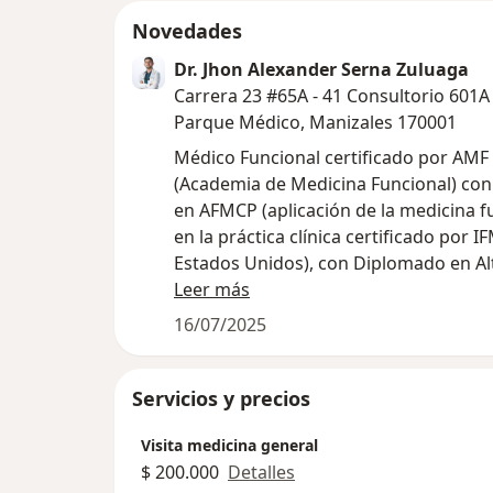
Novedades
Dr. Jhon Alexander Serna Zuluaga
Carrera 23 #65A - 41 Consultorio 601A 
Parque Médico, Manizales 170001
Médico Funcional certificado por AMF
(Academia de Medicina Funcional) con
en AFMCP (aplicación de la medicina f
en la práctica clínica certificado por I
Estados Unidos), con Diplomado en Al
Terapéuticas Biológicas: Homeopatía,
Leer más
Integrativa y Biorreguladora (Homotox
16/07/2025
Nutrición y Medicina Ortomolecular y
Quelación (Sueroterapia), Ozonoterap
Esencias Florales por Universidad del 
Servicios y precios
Coaching en Salud certificado por Uni
Visita medicina general
del Rosario
$ 200.000
Detalles
TELEFONO DE CONTACTO