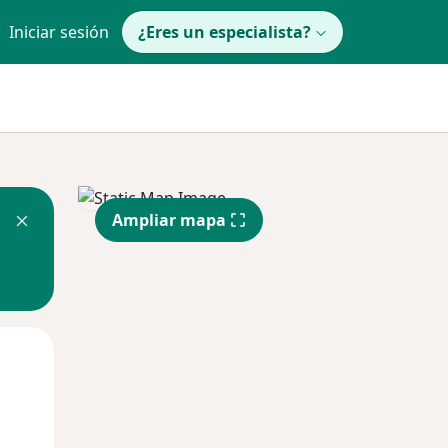
Iniciar sesión
¿Eres un especialista?
Ampliar mapa
Lun
Mar
Mié
10 Ago
11 Ago
12 Ago