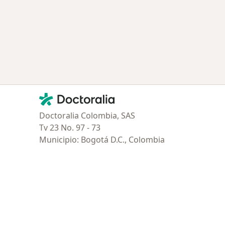
Contacto
Doctoralia - Página de inicio
Doctoralia Colombia, SAS
Tv 23 No. 97 - 73
Municipio: Bogotá D.C., Colombia