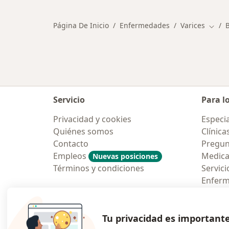
Página De Inicio
Enfermedades
Varices
Cambi
Servicio
Para l
Privacidad y cookies
Especia
Quiénes somos
Clínica
Contacto
Pregun
Empleos
Medic
Nuevas posiciones
Términos y condiciones
Servici
Enfer
Pregun
Aplicac
Tu privacidad es important