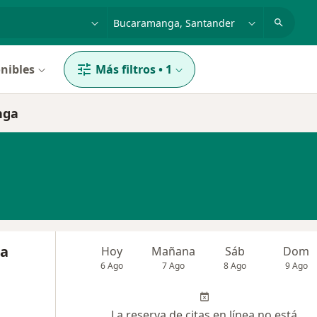
dad, enfermedad o nombre
p. ej. Bogotá
nibles
Más filtros
•
1
nga
na
Hoy
Mañana
Sáb
Dom
6 Ago
7 Ago
8 Ago
9 Ago
La reserva de citas en línea no está