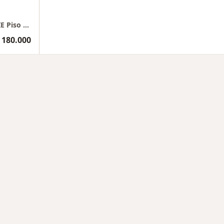
CIED Sucursal HOSPITAL INTERNACIONAL CIE Piso 9 Consultorio 910
 180.000
ermedades en Bucaramanga