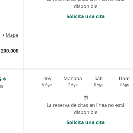
disponible
Solicita una cita
•
Mapa
 200.000
s
Hoy
Mañana
Sáb
Dom
6 Ago
7 Ago
8 Ago
9 Ago
ás
La reserva de citas en línea no está
disponible
Solicita una cita
a