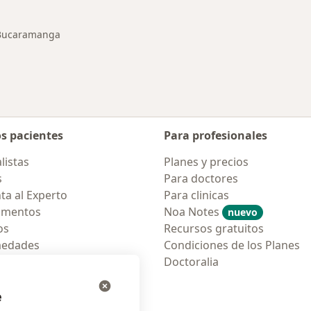
Bucaramanga
ar de ciudad
os pacientes
Para profesionales
listas
Planes y precios
s
Para doctores
ta al Experto
Para clinicas
amentos
Noa Notes
nuevo
os
Recursos gratuitos
medades
Condiciones de los Planes
tas Frecuentes
Doctoralia
ión para móvil
e