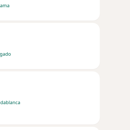
tama
igado
idablanca