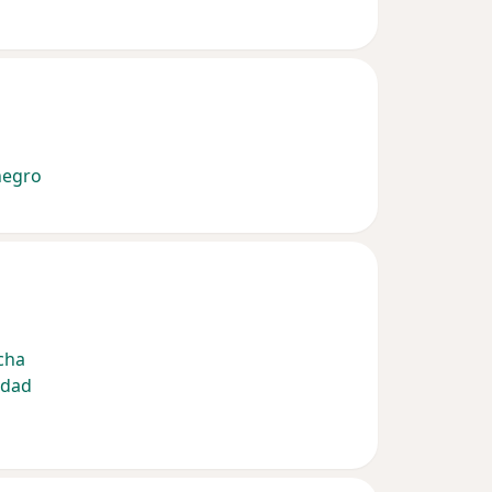
negro
cha
edad