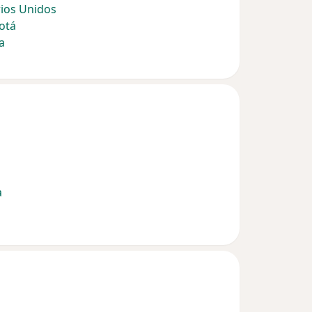
ios Unidos
otá
a
a
a