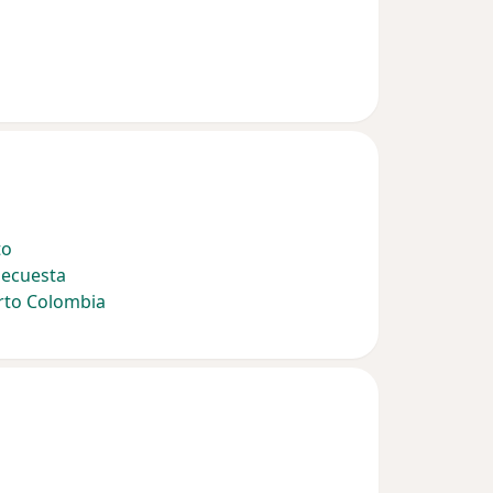
to
decuesta
rto Colombia