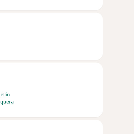
ellín
squera