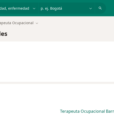
dad, enfermedad o nombre
p. ej. Bogotá
apeuta Ocupacional
Cambiar de ciudad
les
Terapeuta Ocupacional Bar