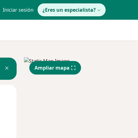
Iniciar sesión
¿Eres un especialista?
Ampliar mapa
Lun
Mar
Mié
10 Ago
11 Ago
12 Ago