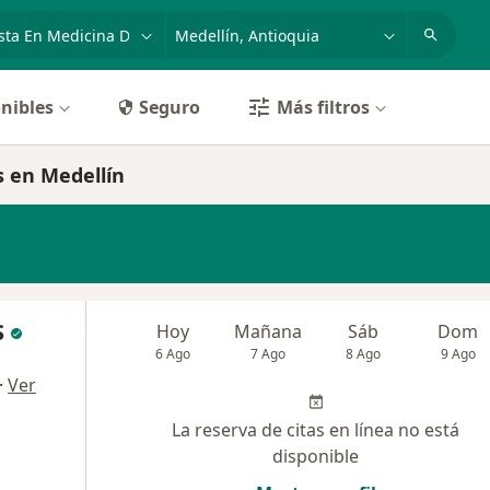
dad, enfermedad o nombre
p. ej. Bogotá
nibles
Seguro
Más filtros
s en Medellín
S
Hoy
Mañana
Sáb
Dom
6 Ago
7 Ago
8 Ago
9 Ago
·
Ver
La reserva de citas en línea no está
disponible