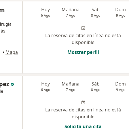
um
Hoy
Mañana
Sáb
Dom
6 Ago
7 Ago
8 Ago
9 Ago
irugía
más
La reserva de citas en línea no está
disponible
•
Mapa
Mostrar perfil
ópez
Hoy
Mañana
Sáb
Dom
6 Ago
7 Ago
8 Ago
9 Ago
de
La reserva de citas en línea no está
disponible
Solicita una cita