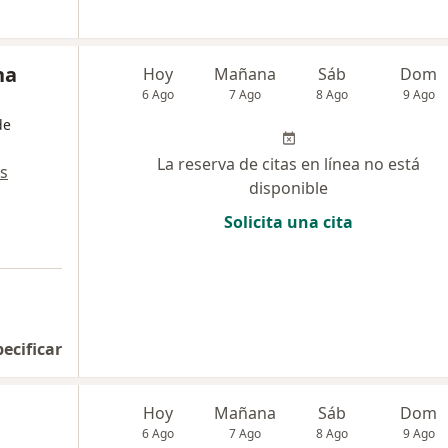
na
Hoy
Mañana
Sáb
Dom
6 Ago
7 Ago
8 Ago
9 Ago
de
La reserva de citas en línea no está
s
disponible
Solicita una cita
pecificar
Hoy
Mañana
Sáb
Dom
6 Ago
7 Ago
8 Ago
9 Ago