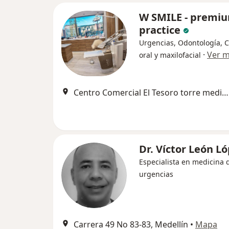
W SMILE - premi
practice
Urgencias, Odontología, C
·
Ver 
oral y maxilofacial
Centro Comercial El Tesoro torre medica 2 consultorio 1647, Medellín
Dr. Víctor León L
Especialista en medicina 
urgencias
Carrera 49 No 83-83, Medellín
•
Mapa