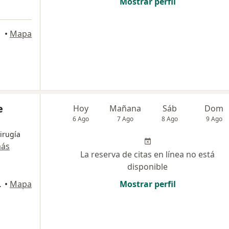
Mostrar perfil
llín
•
Mapa
e
Hoy
Mañana
Sáb
Dom
6 Ago
7 Ago
8 Ago
9 Ago
irugía
más
La reserva de citas en línea no está
disponible
 551, Bello
•
Mapa
Mostrar perfil