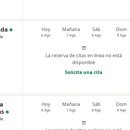
ada
Hoy
Mañana
Sáb
Dom
6 Ago
7 Ago
8 Ago
9 Ago
de
La reserva de citas en línea no está
disponible
Solicita una cita
ia
Hoy
Mañana
Sáb
Dom
as
6 Ago
7 Ago
8 Ago
9 Ago
de