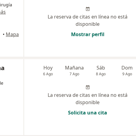
irugía
más
La reserva de citas en línea no está
disponible
dellín
•
Mapa
Mostrar perfil
na
Hoy
Mañana
Sáb
Dom
6 Ago
7 Ago
8 Ago
9 Ago
de
La reserva de citas en línea no está
disponible
Solicita una cita