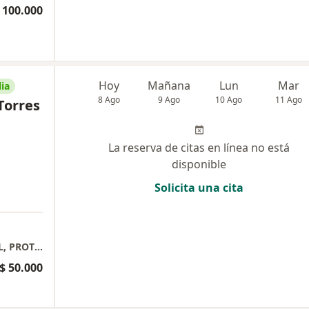
 100.000
Hoy
Mañana
Lun
Mar
ia
8 Ago
9 Ago
10 Ago
11 Ago
Torres
La reserva de citas en línea no está
disponible
Solicita una cita
ODONTOLOGIA INTEGRAL, ESTETICA DENTAL, PROTESIS
$ 50.000