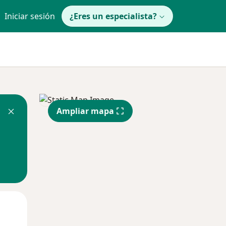
Iniciar sesión
¿Eres un especialista?
Ampliar mapa
Mié
Jue
Vie
12 Ago
13 Ago
14 Ago