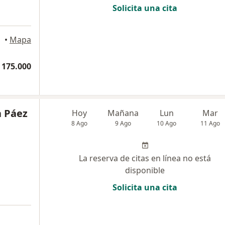
Solicita una cita
llín
•
Mapa
 175.000
a Páez
Hoy
Mañana
Lun
Mar
8 Ago
9 Ago
10 Ago
11 Ago
La reserva de citas en línea no está
disponible
Solicita una cita
a