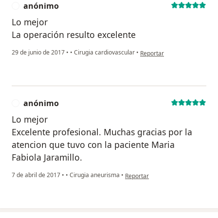
anónimo
A
Lo mejor
La operación resulto excelente
en opinión del usuario anón
29 de junio de 2017
•
•
Cirugia cardiovascular
•
Reportar
anónimo
A
Lo mejor
Excelente profesional. Muchas gracias por la
atencion que tuvo con la paciente Maria
Fabiola Jaramillo.
en opinión del usuario anónimo
7 de abril de 2017
•
•
Cirugia aneurisma
•
Reportar