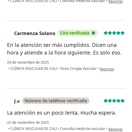
•
CLÍNICA VASCULAR DE CALI
•
Consulta medicina vascular
•
Reportar
Carmenza Solano
Cita verificada
C
En la atención ser más cumplidos. Dicen una
hora y atiende a la hora siguiente. Es solo eso.
24 de noviembre de 2025
en opinión del usu
•
CLÍNICA VASCULAR DE CALI
•
Visita Cirugía Vascular
•
Reportar
J.v
Número de teléfono verificado
J
La atención es un poco lenta, mucha espera.
22 de noviembre de 2025
en opinión del 
•
CLÍNICA VASCULAR DE CALI
•
Consulta medicina vascular
•
Reportar