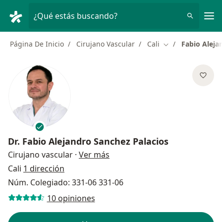
Men
¿Qué estás buscando?
Página De Inicio
Cirujano Vascular
Cali
Fabio Aleja
Cambiar de ciud
Dr.
Fabio Alejandro Sanchez Palacios
sobre las especializaciones
Cirujano vascular
·
Ver más
Cali
1 dirección
Núm. Colegiado: 331-06 331-06
10 opiniones