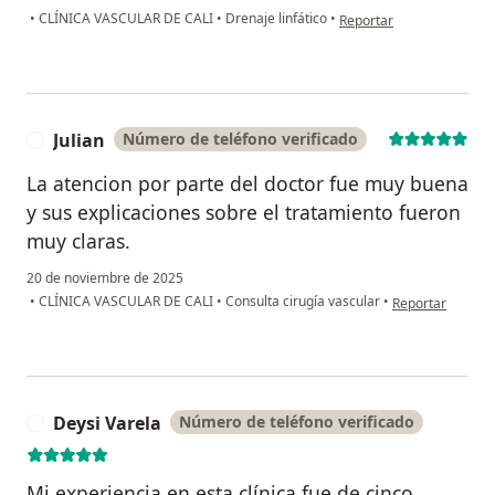
en opinión del usuario M
•
CLÍNICA VASCULAR DE CALI
•
Drenaje linfático
•
Reportar
Julian
Número de teléfono verificado
J
La atencion por parte del doctor fue muy buena
y sus explicaciones sobre el tratamiento fueron
muy claras.
20 de noviembre de 2025
en opinión del us
•
CLÍNICA VASCULAR DE CALI
•
Consulta cirugía vascular
•
Reportar
Deysi Varela
Número de teléfono verificado
D
Mi experiencia en esta clínica fue de cinco