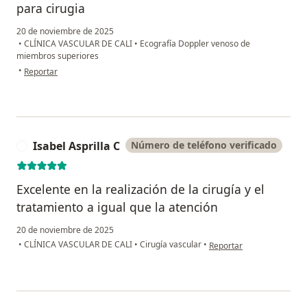
para cirugia
20 de noviembre de 2025
•
CLÍNICA VASCULAR DE CALI
•
Ecografía Doppler venoso de
miembros superiores
en opinión del usuario María martinez
•
Reportar
Isabel Asprilla C
Número de teléfono verificado
I
Excelente en la realización de la cirugía y el
tratamiento a igual que la atención
20 de noviembre de 2025
en opinión del usuario Isa
•
CLÍNICA VASCULAR DE CALI
•
Cirugía vascular
•
Reportar