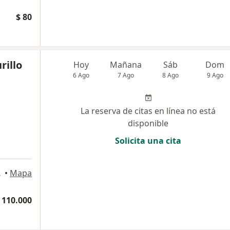
$ 80
rillo
Hoy
Mañana
Sáb
Dom
6 Ago
7 Ago
8 Ago
9 Ago
La reserva de citas en línea no está
disponible
Solicita una cita
edellín
•
Mapa
 110.000