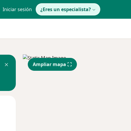
Iniciar sesión
¿Eres un especialista?
Ampliar mapa
Lun
Mar
Mié
10 Ago
11 Ago
12 Ago