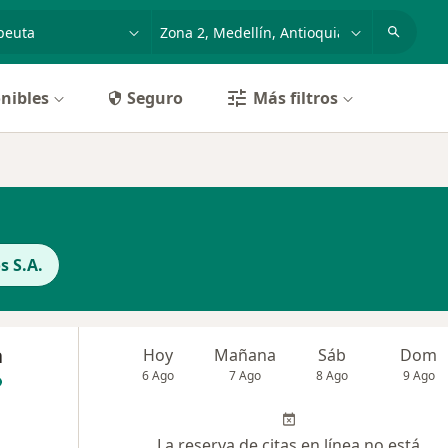
dad, enfermedad o nombre
p. ej. Bogotá
nibles
Seguro
Más filtros
s S.A.
a
Hoy
Mañana
Sáb
Dom
6 Ago
7 Ago
8 Ago
9 Ago
La reserva de citas en línea no está