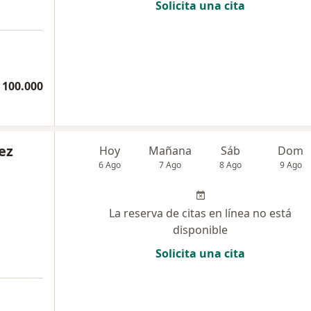
Solicita una cita
 100.000
ez
Hoy
Mañana
Sáb
Dom
6 Ago
7 Ago
8 Ago
9 Ago
La reserva de citas en línea no está
disponible
Solicita una cita
a