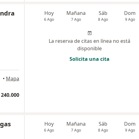
andra
Hoy
Mañana
Sáb
Dom
6 Ago
7 Ago
8 Ago
9 Ago
La reserva de citas en línea no está
disponible
Solicita una cita
•
Mapa
 240.000
egas
Hoy
Mañana
Sáb
Dom
6 Ago
7 Ago
8 Ago
9 Ago