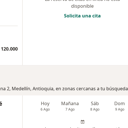
disponible
Solicita una cita
 120.000
ona 2, Medellín, Antioquia, en zonas cercanas a tu búsqueda
é
Hoy
Mañana
Sáb
Dom
6 Ago
7 Ago
8 Ago
9 Ago