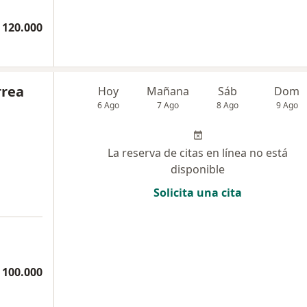
 120.000
rrea
Hoy
Mañana
Sáb
Dom
6 Ago
7 Ago
8 Ago
9 Ago
La reserva de citas en línea no está
disponible
Solicita una cita
 100.000