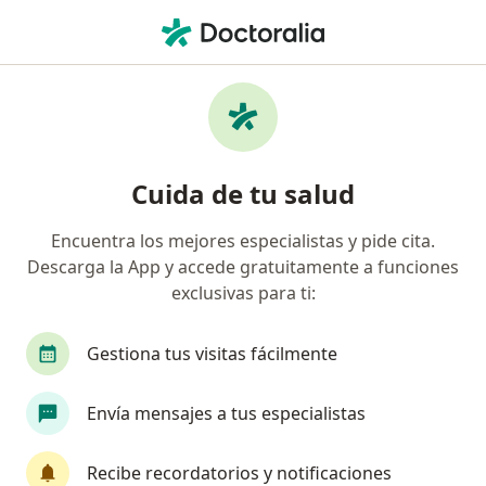
Men
Fisioterapeuta • El Poblado, Medellín, Antioquia
Filtros
Seguro
Mapa
Fisioterapeutas en El Poblado, Medellín
Cuida de tu salud
Encuentra los mejores especialistas y pide cita.
¿Cuál es tu compañía aseguradora?
Descarga la App y accede gratuitamente a funciones
Compañía De Medicina Prepagada Colsanitas S.A.
exclusivas para ti:
Gestiona tus visitas fácilmente
Envía mensajes a tus especialistas
Recibe recordatorios y notificaciones