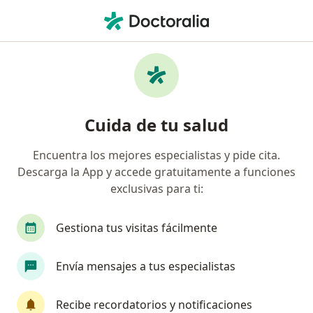
Men
Fonoaudiólogo • Bogotá, Cundinamarca
Búsquedas relacionadas
Otros especialistas de Emermedica S.A. Servicios
De Ambulancia Prepagados
Cuida de tu salud
Dermatólogos de Emermedica S.A. Servicios De
Ambulancia Prepagados en Bogotá
Encuentra los mejores especialistas y pide cita.
Otorrinolaringólogos de Emermedica S.A.
Descarga la App y accede gratuitamente a funciones
Servicios De Ambulancia Prepagados en Bogotá
exclusivas para ti:
Internistas de Emermedica S.A. Servicios De
Gestiona tus visitas fácilmente
Ambulancia Prepagados en Bogotá
Cardiólogos de Emermedica S.A. Servicios De
Envía mensajes a tus especialistas
Ambulancia Prepagados en Bogotá
Psicólogos de Emermedica S.A. Servicios De
Recibe recordatorios y notificaciones