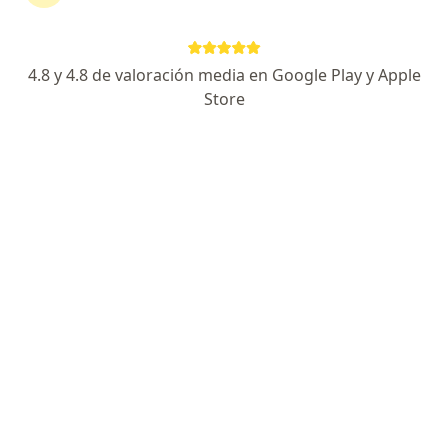
Ambulancia Prepagados en Bogotá
Ver más (3)
Más en esta categoría: Otros especialistas d
4.8 y 4.8 de valoración media en Google Play y Apple
Enfermedades más tratadas
Store
Dificultades de la comunicación en Bogotá
Dificultades del aprendizaje en Bogotá
Trastorno Específico del Lenguaje (TEL) en Bogotá
Dislexia en Bogotá
Deglución atípica en Bogotá
Ver más (15)
Más en esta categoría: Enfermedades más tr
Página De Inicio
Fonoaudiólogo
Bogotá
Cambiar de ciudad
Emermedica S.a. Servicios De Ambulancia Prepagados
Cambiar de ciudad