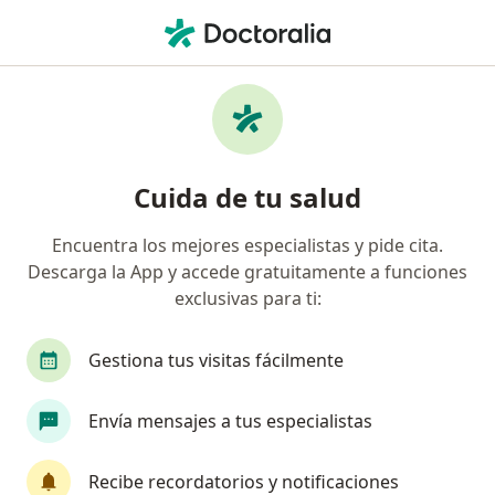
Men
Fonoaudiólogo • Bogotá, Cundinamarca
Filtros
Seguro:
Coomeva Medicina Pr
Fonoaudiólogos recomendados de Coomeva
Cuida de tu salud
Medicina Prepagada S.A. en Bogotá
Encuentra los mejores especialistas y pide cita.
Descarga la App y accede gratuitamente a funciones
exclusivas para ti:
Gestiona tus visitas fácilmente
Envía mensajes a tus especialistas
Dra. Martha Inés Mejía Rentería
·
Ver más
Fonoaudiólogo
Recibe recordatorios y notificaciones
1 opinión