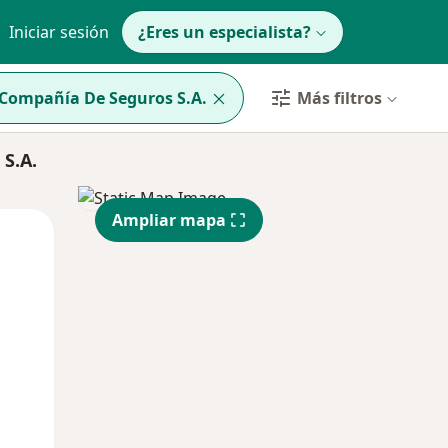
Iniciar sesión
¿Eres un especialista?
 Compañía De Seguros S.A.
Más filtros
S.A.
Ampliar mapa
Lun
Mar
Mié
10 Ago
11 Ago
12 Ago