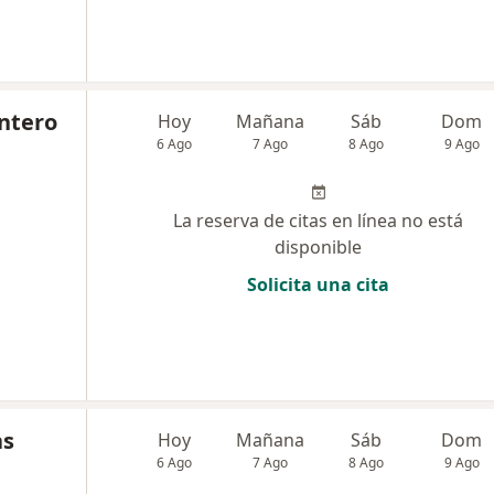
intero
Hoy
Mañana
Sáb
Dom
6 Ago
7 Ago
8 Ago
9 Ago
La reserva de citas en línea no está
disponible
Solicita una cita
as
Hoy
Mañana
Sáb
Dom
6 Ago
7 Ago
8 Ago
9 Ago