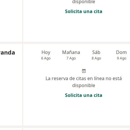
disponible
Solicita una cita
randa
Hoy
Mañana
Sáb
Dom
6 Ago
7 Ago
8 Ago
9 Ago
La reserva de citas en línea no está
disponible
Solicita una cita