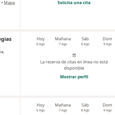
á
•
Mapa
Solicita una cita
egias
Hoy
Mañana
Sáb
Dom
6 Ago
7 Ago
8 Ago
9 Ago
ia,
La reserva de citas en línea no está
disponible
Mostrar perfil
Hoy
Mañana
Sáb
Dom
6 Ago
7 Ago
8 Ago
9 Ago