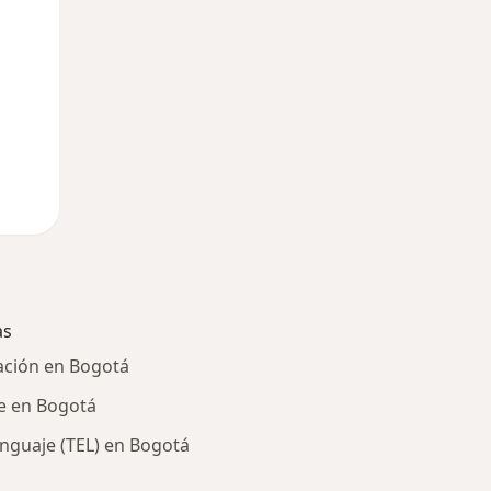
as
cación en Bogotá
je en Bogotá
enguaje (TEL) en Bogotá