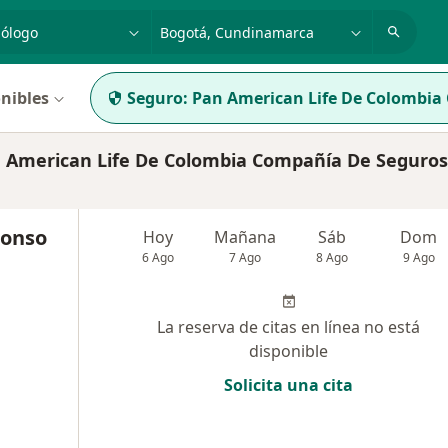
dad, enfermedad o nombre
p. ej. Bogotá
nibles
Seguro:
Pan American Life De Colombia
American Life De Colombia Compañía De Seguros 
lonso
Hoy
Mañana
Sáb
Dom
6 Ago
7 Ago
8 Ago
9 Ago
La reserva de citas en línea no está
disponible
Solicita una cita