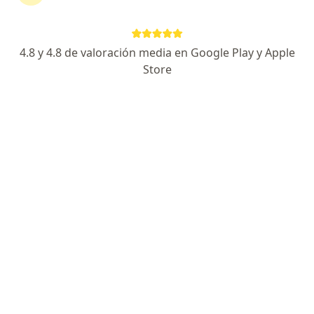
4.8 y 4.8 de valoración media en Google Play y Apple
Store
Dra. Jesusita Ortiz Collazos
Audióloga
31 opiniones
CALLE 15 No 16-77 FUNZA, Funza
•
Mapa
Consultorio Dra Jesusita Ortiz Collazos Audiología Funza
Visita Fonoaudiología
$ 60.000
Este especialista no ofrece reserva de cita en línea en esta dirección.
Solicita una cita