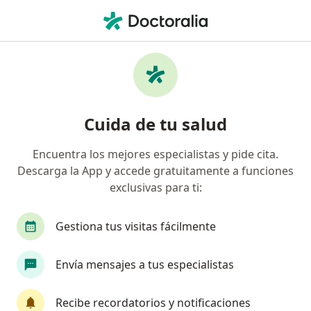
Men
Tinnitus • Bogotá, Cundinamarca
Filtros
• 1
Seguro
Mapa
Especialistas en Tinnitus en Bogotá
Cuida de tu salud
Encuentra los mejores especialistas y pide cita.
¿Qué especialidad estás buscando?
Descarga la App y accede gratuitamente a funciones
Fonoaudiólogo
Audiólogo
exclusivas para ti:
Fisioterapeuta
Psicólogo
Gestiona tus visitas fácilmente
Terapeuta ocupacional
Ver más
Envía mensajes a tus especialistas
Recibe recordatorios y notificaciones