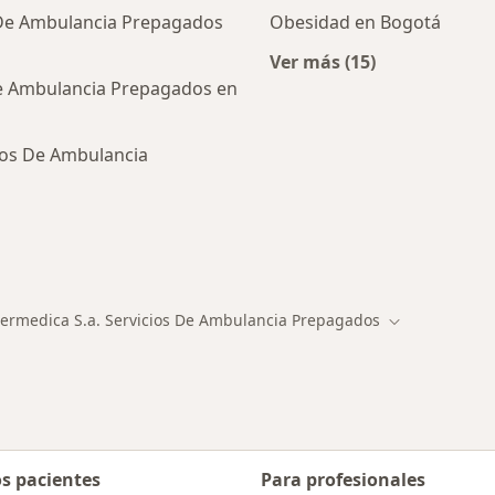
 De Ambulancia Prepagados
Obesidad en Bogotá
Ver más (15)
Más en esta catego
De Ambulancia Prepagados en
ios De Ambulancia
ialistas de Emermedica S.A. Servicios De Ambulancia Pr
ermedica S.a. Servicios De Ambulancia Prepagados
 de ciudad
Cambiar de ci
os pacientes
Para profesionales