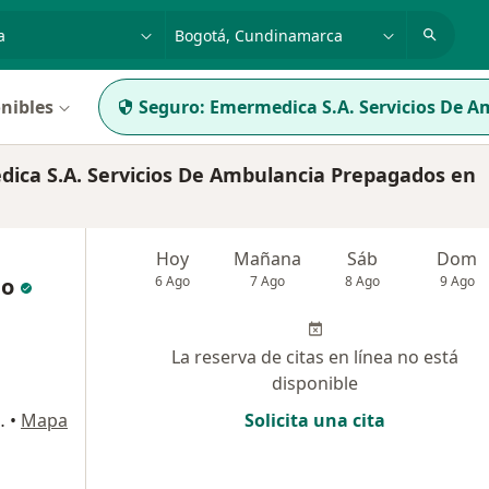
dad, enfermedad o nombre
p. ej. Bogotá
nibles
Seguro:
Emermedica S.A. Servicios De 
ica S.A. Servicios De Ambulancia Prepagados en
Hoy
Mañana
Sáb
Dom
go
6 Ago
7 Ago
8 Ago
9 Ago
La reserva de citas en línea no está
disponible
bastian --, Bogotá
•
Mapa
Solicita una cita