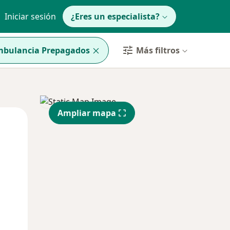
Iniciar sesión
¿Eres un especialista?
Ambulancia Prepagados
Más filtros
Ampliar mapa
Lun
Mar
Mié
10 Ago
11 Ago
12 Ago