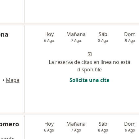
ona
Hoy
Mañana
Sáb
Dom
6 Ago
7 Ago
8 Ago
9 Ago
La reserva de citas en línea no está
disponible
•
Mapa
Solicita una cita
Romero
Hoy
Mañana
Sáb
Dom
6 Ago
7 Ago
8 Ago
9 Ago