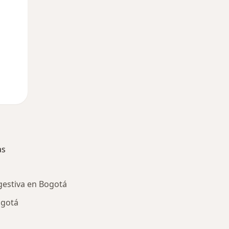
as
gestiva en Bogotá
ogotá