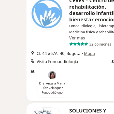
CERES – Centro d
rehabilitación,
desarrollo infanti
bienestar emocio
Fonoaudiología, Fisioterap
Medicina física y rehabili
Ver más
32 opiniones
Cl. 44 #67A -40, Bogotá
•
Mapa
Visita Fonoaudiología
$
Dra. Angela María
Díaz Velásquez
Fonoaudiólogo
SOLUCIONES Y