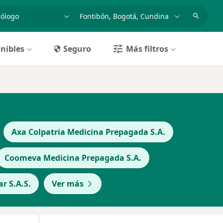
dad, enfermedad o nombre
p. ej. Bogotá
nibles
Seguro
Más filtros
Axa Colpatria Medicina Prepagada S.A.
Coomeva Medicina Prepagada S.A.
r S.A.S.
Ver más