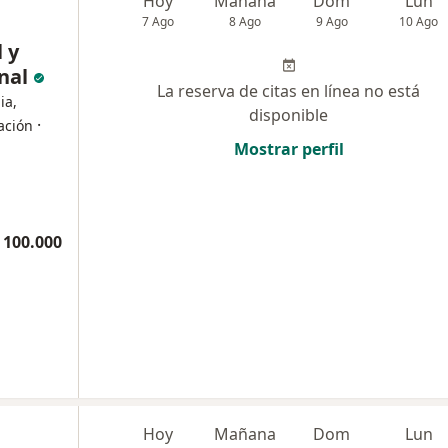
e
Hoy
Mañana
Dom
Lun
7 Ago
8 Ago
9 Ago
10 Ago
l y
nal
La reserva de citas en línea no está
ia,
disponible
·
tación
Mostrar perfil
 100.000
Hoy
Mañana
Dom
Lun