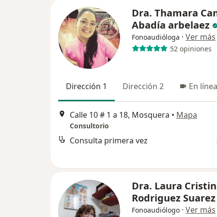
Dra. Thamara Ca
Abadía arbelaez
·
Ver más
Fonoaudióloga
52 opiniones
Dirección 1
Dirección 2
En líne
Calle 10 # 1 a 18, Mosquera
•
Mapa
Consultorio
Consulta primera vez
Dra. Laura Cristi
Rodriguez Suarez
·
Ver más
Fonoaudiólogo