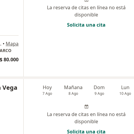
La reserva de citas en línea no está
disponible
Solicita una cita
torio 519, Bogotá
•
Mapa
TARCO
$ 80.000
a Vega
Hoy
Mañana
Dom
Lun
7 Ago
8 Ago
9 Ago
10 Ago
La reserva de citas en línea no está
disponible
Solicita una cita