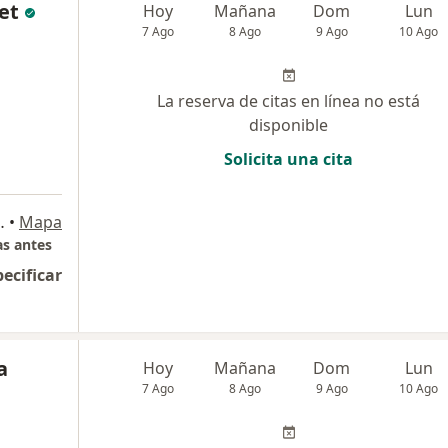
et
Hoy
Mañana
Dom
Lun
7 Ago
8 Ago
9 Ago
10 Ago
La reserva de citas en línea no está
disponible
Solicita una cita
 seguras, Bogotá
•
Mapa
as antes
pecificar
a
Hoy
Mañana
Dom
Lun
7 Ago
8 Ago
9 Ago
10 Ago