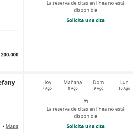
La reserva de citas en línea no está
disponible
Solicita una cita
 200.000
efany
Hoy
Mañana
Dom
Lun
7 Ago
8 Ago
9 Ago
10 Ago
La reserva de citas en línea no está
disponible
, Bogotá
•
Mapa
Solicita una cita