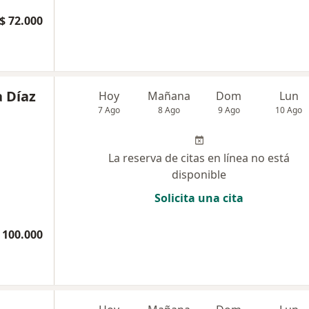
$ 72.000
a Díaz
Hoy
Mañana
Dom
Lun
7 Ago
8 Ago
9 Ago
10 Ago
La reserva de citas en línea no está
disponible
Solicita una cita
 100.000