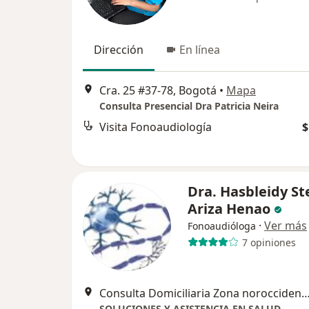
Dirección
En línea
Cra. 25 #37-78, Bogotá
•
Mapa
Consulta Presencial Dra Patricia Neira
Visita Fonoaudiología
$
Dra. Hasbleidy St
Ariza Henao
·
Ver más
Fonoaudióloga
7 opiniones
Consulta Domiciliaria Zona noroccidente
SOLUCIONES Y ASISTENCIA EN SALUD