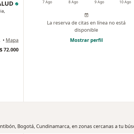
SALUD
7 Ago
8 Ago
9 Ago
10 Ago
ia,
La reserva de citas en línea no está
disponible
, Bogotá
•
Mapa
Mostrar perfil
$ 72.000
Fontibón, Bogotá, Cundinamarca, en zonas cercanas a tu bú