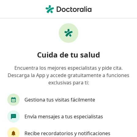
Men
Fonoaudiólogo • Teusaquillo, Bogotá, Cundinamarca
Filtros
Seguro
Mapa
Fonoaudiólogos en Teusaquillo, Bogotá
Cuida de tu salud
Encuentra los mejores especialistas y pide cita.
¿Cuál es tu compañía aseguradora?
Descarga la App y accede gratuitamente a funciones
Suramericana S.A.
Axa Colpatria Medicina Pre
exclusivas para ti:
Gestiona tus visitas fácilmente
Envía mensajes a tus especialistas
Recibe recordatorios y notificaciones