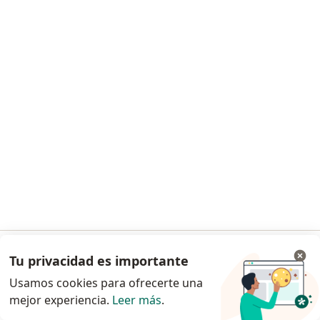
Solicita una cita
Prof. Nelly Del Cristo Ayub Garzon
Fonoaudiólogo
1 opinión
Transversal 22 A N 53 C 15, Bogotá
•
Mapa
Tu privacidad es importante
Ir a la app
Este especialista no ofrece reserva de cita en línea en esta dirección.
Usamos cookies para ofrecerte una
Solicita una cita
mejor experiencia.
Leer más
.
Continuar en el navegador