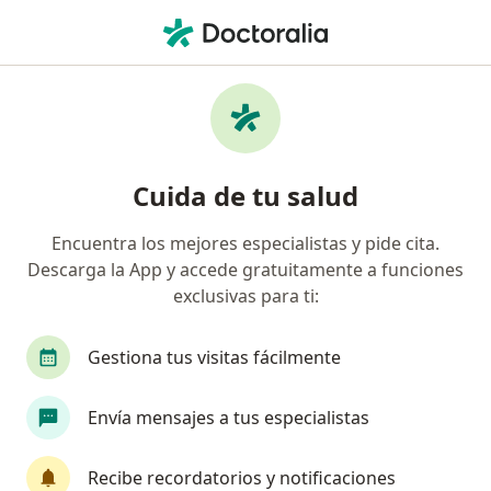
Men
Fonoaudiólogo • Panamericano, Cali, Valle del Cauca
Filtros
Seguro
Mapa
Fonoaudiólogos en Panamericano, Cali
Cuida de tu salud
Encuentra los mejores especialistas y pide cita.
¿Cuál es tu compañía aseguradora?
Descarga la App y accede gratuitamente a funciones
Suramericana S.A.
Coomeva Medicina Prepaga
exclusivas para ti:
Gestiona tus visitas fácilmente
Envía mensajes a tus especialistas
Recibe recordatorios y notificaciones