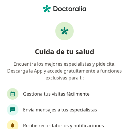
Men
Fonoaudiólogo • Comuna 5, Cali, Valle del Cauca
Filtros
Seguro
Mapa
Fonoaudiólogos en Comuna 5, Cali
Cuida de tu salud
Encuentra los mejores especialistas y pide cita.
¿Cuál es tu compañía aseguradora?
Descarga la App y accede gratuitamente a funciones
Suramericana S.A.
Coomeva Medicina Prepaga
exclusivas para ti:
Gestiona tus visitas fácilmente
Envía mensajes a tus especialistas
Recibe recordatorios y notificaciones