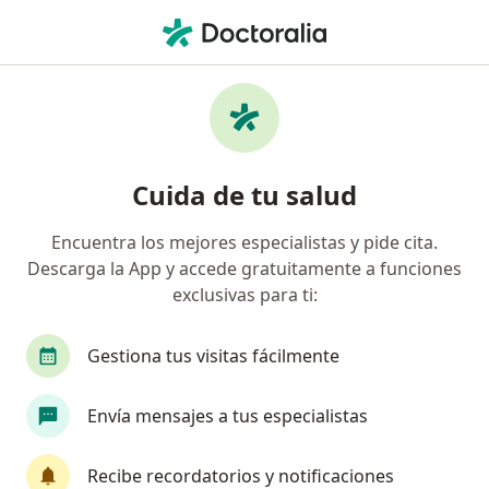
Men
Fonoaudiólogo • Cali, Valle del Cauca
Filtros
Seguro:
Coomeva Medicina Pr
Fonoaudiólogos recomendados de Coomeva
Cuida de tu salud
Medicina Prepagada S.A. en Cali
Encuentra los mejores especialistas y pide cita.
Descarga la App y accede gratuitamente a funciones
exclusivas para ti:
Gestiona tus visitas fácilmente
Envía mensajes a tus especialistas
Dra. Diana Martinez Narvaez
·
Ver más
Fonoaudióloga
Recibe recordatorios y notificaciones