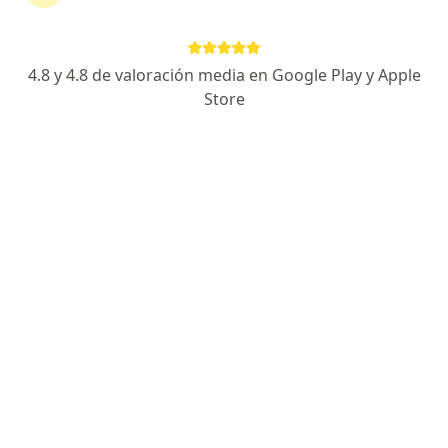
Avenida 4ª Norte Nº 1438, Cali
•
Mapa
Clinica de Otorrinolaringología Cirugía Plástica
Acepta Coomeva Medicina Prepagada S.A.
4.8 y 4.8 de valoración media en Google Play y Apple
Adaptación de prótesis auditivas
Store
Este especialista no ofrece reserva de cita en línea en esta dirección.
Solicita una cita
Dra. Maria Clara Guzman Linares
Fonoaudiólogo