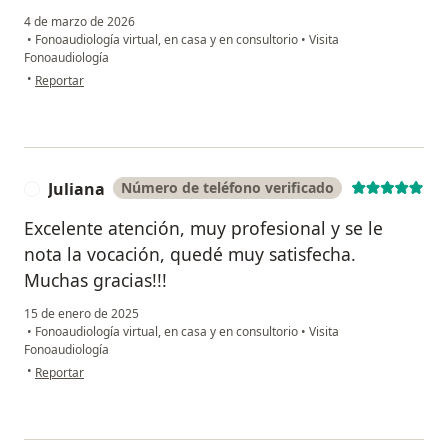
4 de marzo de 2026
•
Fonoaudiología virtual, en casa y en consultorio
•
Visita
Fonoaudiología
en opinión del usuario Paola Diaz
•
Reportar
Juliana
Número de teléfono verificado
J
Excelente atención, muy profesional y se le
nota la vocación, quedé muy satisfecha.
Muchas gracias!!!
15 de enero de 2025
•
Fonoaudiología virtual, en casa y en consultorio
•
Visita
Fonoaudiología
en opinión del usuario Juliana
•
Reportar