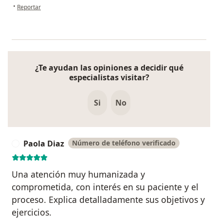
en opinión del usuario Camilo Rincón
•
Reportar
¿Te ayudan las opiniones a decidir qué
especialistas visitar?
Si
No
Paola Diaz
Número de teléfono verificado
P
Una atención muy humanizada y
comprometida, con interés en su paciente y el
proceso. Explica detalladamente sus objetivos y
ejercicios.