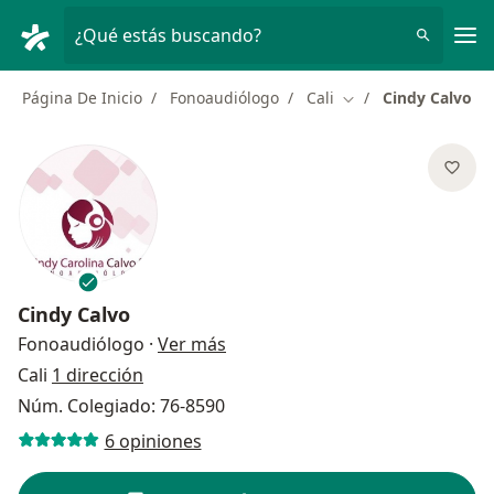
Men
¿Qué estás buscando?
Página De Inicio
Fonoaudiólogo
Cali
Cindy Calvo
Cambiar de ciudad
Cindy Calvo
sobre las especializaciones
Fonoaudiólogo
·
Ver más
Cali
1 dirección
Núm. Colegiado: 76-8590
6 opiniones