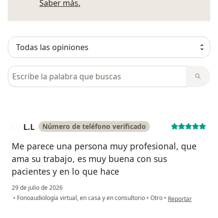
Más información sobre opiniones
Saber más.
Busca en opiniones
L.L
Número de teléfono verificado
L
Me parece una persona muy profesional, que
ama su trabajo, es muy buena con sus
pacientes y en lo que hace
29 de julio de 2026
en opinión del usua
•
Fonoaudiología virtual, en casa y en consultorio
•
Otro
•
Reportar