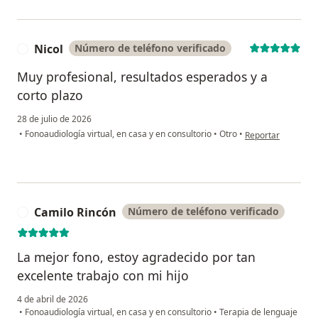
Nicol
Número de teléfono verificado
N
Muy profesional, resultados esperados y a
corto plazo
28 de julio de 2026
en opinión del usu
•
Fonoaudiología virtual, en casa y en consultorio
•
Otro
•
Reportar
Camilo Rincón
Número de teléfono verificado
C
La mejor fono, estoy agradecido por tan
excelente trabajo con mi hijo
4 de abril de 2026
•
Fonoaudiología virtual, en casa y en consultorio
•
Terapia de lenguaje