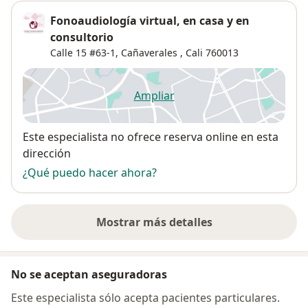
Fonoaudiología virtual, en casa y en
consultorio
Calle 15 #63-1,
Cañaverales
,
Cali
760013
Ampliar
se abre en una nueva pestañ
Disponibilidad
Este especialista no ofrece reserva online en esta
dirección
¿Qué puedo hacer ahora?
Mostrar más detalles
sobre la dirección
No se aceptan aseguradoras
Este especialista sólo acepta pacientes particulares.