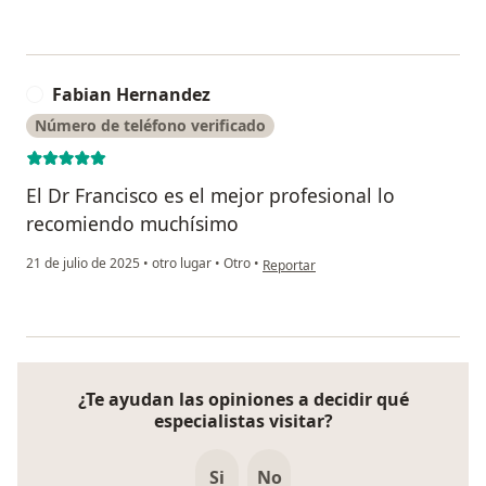
Fabian Hernandez
F
Número de teléfono verificado
El Dr Francisco es el mejor profesional lo
recomiendo muchísimo
en opinión del usuario Fabian Herna
21 de julio de 2025
•
otro lugar
•
Otro
•
Reportar
¿Te ayudan las opiniones a decidir qué
especialistas visitar?
Si
No