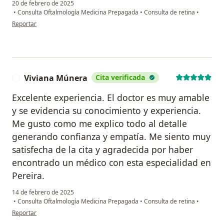
20 de febrero de 2025
•
Consulta Oftalmología Medicina Prepagada
•
Consulta de retina
•
en opinión del usuario G.P.
Reportar
Viviana Múnera
Cita verificada
V
Excelente experiencia. El doctor es muy amable
y se evidencia su conocimiento y experiencia.
Me gusto como me explico todo al detalle
generando confianza y empatía. Me siento muy
satisfecha de la cita y agradecida por haber
encontrado un médico con esta especialidad en
Pereira.
14 de febrero de 2025
•
Consulta Oftalmología Medicina Prepagada
•
Consulta de retina
•
en opinión del usuario Viviana Múnera
Reportar