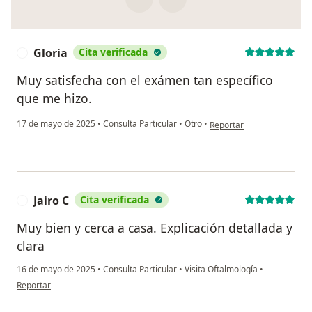
Gloria
Cita verificada
G
Muy satisfecha con el exámen tan específico
que me hizo.
en opinión del usuario Glo
17 de mayo de 2025
•
Consulta Particular
•
Otro
•
Reportar
Jairo C
Cita verificada
J
Muy bien y cerca a casa. Explicación detallada y
clara
16 de mayo de 2025
•
Consulta Particular
•
Visita Oftalmología
•
en opinión del usuario Jairo C
Reportar