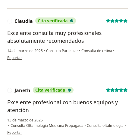
Claudia
Cita verificada
Excelente consulta muy profesionales
absolutamente recomendados
14 de marzo de 2025
•
Consulta Particular
•
Consulta de retina
•
en opinión del usuario Claudia
Reportar
Janeth
Cita verificada
J
Excelente profesional con buenos equipos y
atención
13 de marzo de 2025
•
Consulta Oftalmología Medicina Prepagada
•
Consulta oftalmología
•
en opinión del usuario Janeth
Reportar