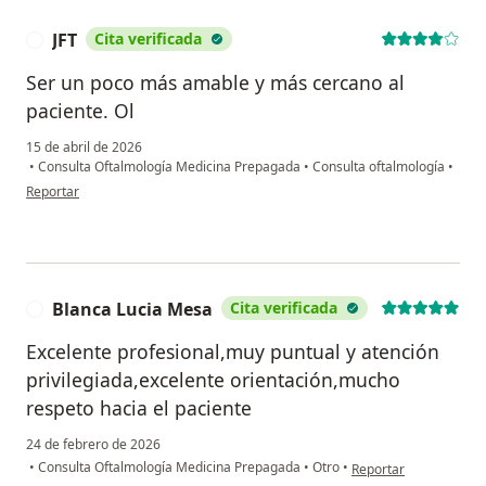
JFT
Cita verificada
J
Ser un poco más amable y más cercano al
paciente. Ol
15 de abril de 2026
•
Consulta Oftalmología Medicina Prepagada
•
Consulta oftalmología
•
en opinión del usuario JFT
Reportar
Blanca Lucia Mesa
Cita verificada
B
Excelente profesional,muy puntual y atención
privilegiada,excelente orientación,mucho
respeto hacia el paciente
24 de febrero de 2026
en opinión del usuari
•
Consulta Oftalmología Medicina Prepagada
•
Otro
•
Reportar