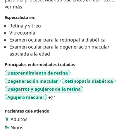
Acerca de mí
Pereira, con horarios flexibles y un equipo dispuesto a
ver más
resolver todas tus dudas. ¡Será un gusto ayudarte a
Especialista en:
preservar y mejorar tu visión!
Retina y vitreo
Vitrectomia
Examen ocular para la retinopatía diabética
Examen ocular para la degeneración macular
asociada a la edad
Principales enfermedades tratadas
Desprendimiento de retina
Degeneración macular
Retinopatía diabética
Desgarros y agujeros de la retina
a11y_sr_more_diseases
Agujero macular
+21
Pacientes que atiendo
Adultos
Niños