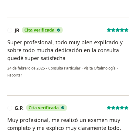
JR
Cita verificada
J
Super profesional, todo muy bien explicado y
sobre todo mucha dedicación en la consulta
quedé super satisfecha
24 de febrero de 2025
•
Consulta Particular
•
Visita Oftalmología
•
en opinión del usuario JR
Reportar
G.P.
Cita verificada
G
Muy profesional, me realizó un examen muy
completo y me explico muy claramente todo.