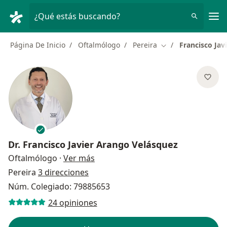
Men
¿Qué estás buscando?
Página De Inicio
Oftalmólogo
Pereira
Francisco Jav
Cambiar de ciudad
Dr.
Francisco Javier Arango Velásquez
sobre las especializaciones
Oftalmólogo
·
Ver más
Pereira
3 direcciones
Núm. Colegiado: 79885653
24 opiniones