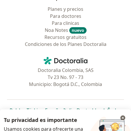
Planes y precios
Para doctores
Para clinicas
Noa Notes
nuevo
Recursos gratuitos
Condiciones de los Planes Doctoralia
Contacto
Doctoralia - Página de inicio
Doctoralia Colombia, SAS
Tv 23 No. 97 - 73
Municipio: Bogotá D.C., Colombia
se abre en una nueva pestaña
se abre en una nueva pestaña
se abre en una nueva pestaña
se abre en una nueva pes
se abre en 
se a
Polska
,
Türkiye
,
España
,
Italia
,
Deutschland
,
Česko
,
se abre en una nueva pestaña
se abre en una nueva pestaña
se abre en una nueva pestaña
se abre en una nueva p
se abre en 
se abr
Portugal
,
México
,
Chile
,
Brasil
,
Argentina
,
Perú
,
Tu privacidad es importante
se abre en una nueva pe
Colombia
Usamos cookies para ofrecerte una