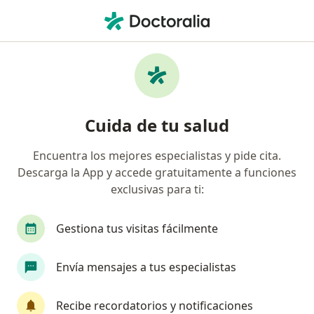
Men
Oftalmólogo • Pereira, Risaralda
Filtros
Seguro:
Axa Colpatria Medici
Oftalmólogos recomendados de Axa
Cuida de tu salud
Colpatria Medicina Prepagada S.A. en
Pereira
Encuentra los mejores especialistas y pide cita.
Descarga la App y accede gratuitamente a funciones
exclusivas para ti:
Gestiona tus visitas fácilmente
Envía mensajes a tus especialistas
Dra. Marcela Azula
Recibe recordatorios y notificaciones
·
Ver más
Oftalmólogo