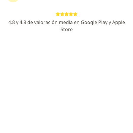
36 opiniones
Retina médica, quirúrgica y catarata
4.8 y 4.8 de valoración media en Google Play y Apple
Pontificia universidad Javeriana
Store
Empatía, explicaciones claras y trato humano
Av. Juan B Gutierrez 18-60, Pereira
•
Mapa
Consultorio Dra Marcela Azula - Edificio Oval médica, Consultorio 306
Acepta Axa Colpatria Medicina Prepagada S.A.
Visita Oftalmología
Este especialista no ofrece reserva de cita en línea en esta dirección.
Solicita una cita