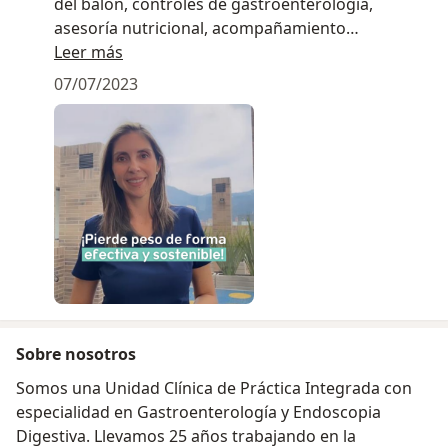
del balón, controles de gastroenterología,
asesoría nutricional, acompañamiento
psicológico y un plan de entrenamiento. Precio
Leer más
especial por el mes de julio!
07/07/2023
Sobre nosotros
Somos una Unidad Clínica de Práctica Integrada con
especialidad en Gastroenterología y Endoscopia
Digestiva. Llevamos 25 años trabajando en la