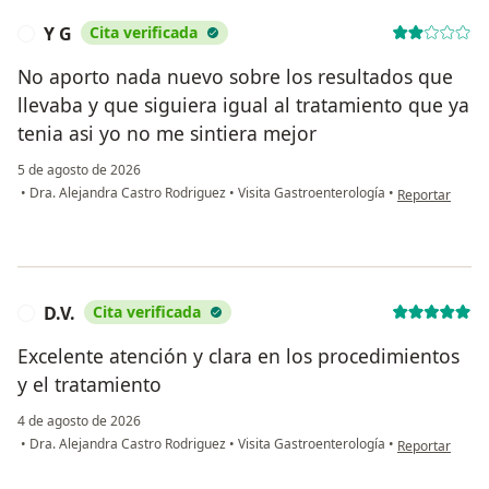
Y G
Cita verificada
Y
No aporto nada nuevo sobre los resultados que
llevaba y que siguiera igual al tratamiento que ya
tenia asi yo no me sintiera mejor
5 de agosto de 2026
en opinión del 
•
Dra. Alejandra Castro Rodriguez
•
Visita Gastroenterología
•
Reportar
D.V.
Cita verificada
D
Excelente atención y clara en los procedimientos
y el tratamiento
4 de agosto de 2026
en opinión del 
•
Dra. Alejandra Castro Rodriguez
•
Visita Gastroenterología
•
Reportar