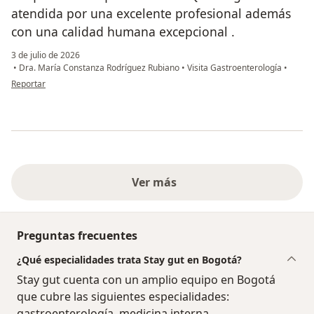
atendida por una excelente profesional además
con una calidad humana excepcional .
3 de julio de 2026
•
Dra. María Constanza Rodríguez Rubiano
•
Visita Gastroenterología
•
en opinión del usuario Doris Rodríguez R
Reportar
Ver más
Preguntas frecuentes
¿Qué especialidades trata Stay gut en Bogotá?
Stay gut cuenta con un amplio equipo en Bogotá
que cubre las siguientes especialidades:
gastroenterología, medicina interna.