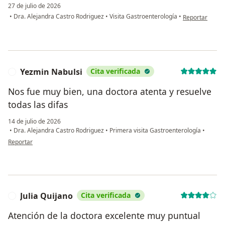
27 de julio de 2026
en opinión del
•
Dra. Alejandra Castro Rodriguez
•
Visita Gastroenterología
•
Reportar
Yezmin Nabulsi
Cita verificada
Y
Nos fue muy bien, una doctora atenta y resuelve
todas las difas
14 de julio de 2026
•
Dra. Alejandra Castro Rodriguez
•
Primera visita Gastroenterología
•
en opinión del usuario Yezmin Nabulsi
Reportar
Julia Quijano
Cita verificada
J
Atención de la doctora excelente muy puntual