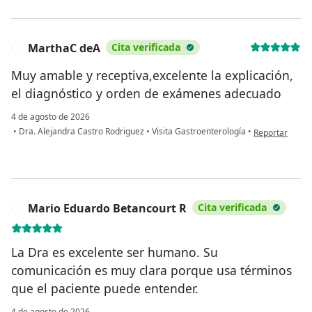
MarthaC deA
Cita verificada
M
Muy amable y receptiva,excelente la explicación,
el diagnóstico y orden de exámenes adecuado
4 de agosto de 2026
en opinión del
•
Dra. Alejandra Castro Rodriguez
•
Visita Gastroenterología
•
Reportar
Mario Eduardo Betancourt R
Cita verificada
M
La Dra es excelente ser humano. Su
comunicación es muy clara porque usa términos
que el paciente puede entender.
4 de agosto de 2026