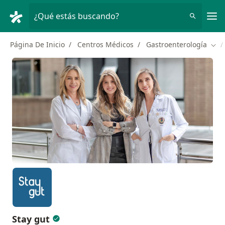
Men
¿Qué estás buscando?
Página De Inicio
Centros Médicos
Gastroenterología
Cam
Stay gut