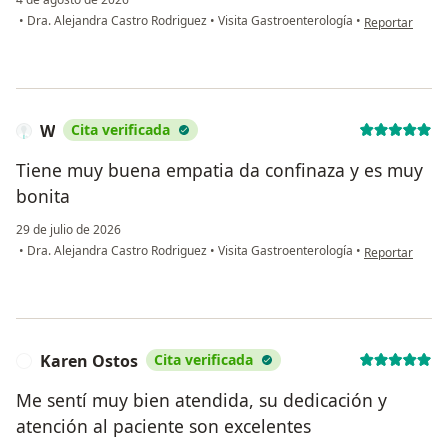
en opinión del
•
Dra. Alejandra Castro Rodriguez
•
Visita Gastroenterología
•
Reportar
W
Cita verificada
Tiene muy buena empatia da confinaza y es muy
bonita
29 de julio de 2026
en opinión del
•
Dra. Alejandra Castro Rodriguez
•
Visita Gastroenterología
•
Reportar
Karen Ostos
Cita verificada
K
Me sentí muy bien atendida, su dedicación y
atención al paciente son excelentes