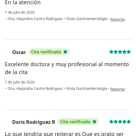
En la atención
7 de julio de 2026
en opinión del 
•
Dra. Alejandra Castro Rodriguez
•
Visita Gastroenterología
•
Reportar
Oscar
Cita verificada
O
Excelente doctora y muy profesional al momento
de la cita
7 de julio de 2026
en opinión del
•
Dra. Alejandra Castro Rodriguez
•
Visita Gastroenterología
•
Reportar
Doris Rodríguez R
Cita verificada
D
Lo que tendría que reiterar es Que es grato ser