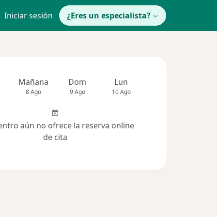
Iniciar sesión
¿Eres un especialista?
Mañana
Dom
Lun
Mar
Mié
8 Ago
9 Ago
10 Ago
11 Ago
12 Ag
entro aún no ofrece la reserva online
de cita