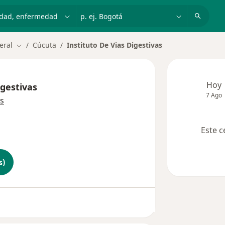
dad, enfermedad o nombre
p. ej. Bogotá
eral
Cúcuta
Instituto De Vias Digestivas
Cambiar de ciudad
Hoy
igestivas
7 Ago
s
Este c
s)