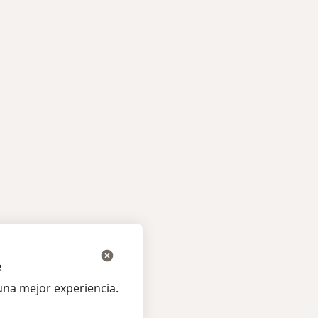
Más en esta categoría: Enfermedades más trata
cos más populares
e
na mejor experiencia.