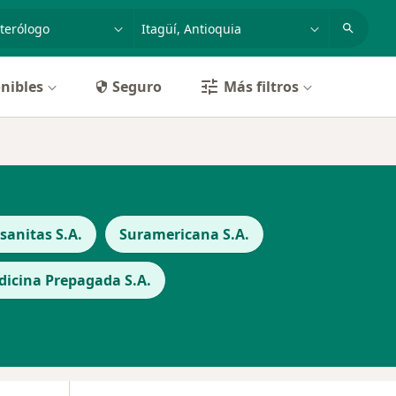
dad, enfermedad o nombre
p. ej. Bogotá
nibles
Seguro
Más filtros
anitas S.A.
Suramericana S.A.
icina Prepagada S.A.