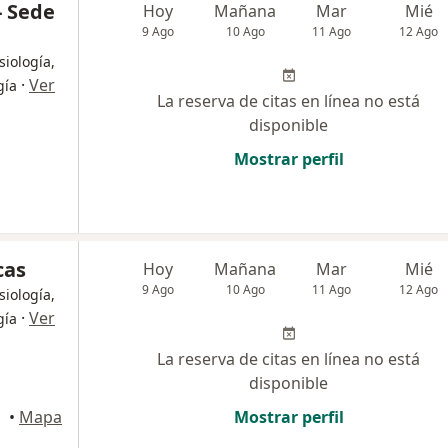
- Sede
Hoy
Mañana
Mar
Mié
9 Ago
10 Ago
11 Ago
12 Ago
siología,
·
Ver
gía
La reserva de citas en línea no está
disponible
Mostrar perfil
cas
Hoy
Mañana
Mar
Mié
9 Ago
10 Ago
11 Ago
12 Ago
siología,
·
Ver
gía
La reserva de citas en línea no está
disponible
•
Mapa
Mostrar perfil