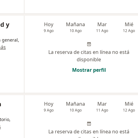
d y
Hoy
Mañana
Mar
Mié
9 Ago
10 Ago
11 Ago
12 Ago
a general,
más
La reserva de citas en línea no está
disponible
Mostrar perfil
n
Hoy
Mañana
Mar
Mié
9 Ago
10 Ago
11 Ago
12 Ago
torio,
s
La reserva de citas en línea no está