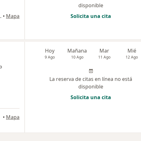
disponible
io 1115, Medellín
•
Mapa
Solicita una cita
Hoy
Mañana
Mar
Mié
9 Ago
10 Ago
11 Ago
12 Ago
o
La reserva de citas en línea no está
disponible
Solicita una cita
•
Mapa