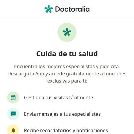
Men
Gastroenterólogo • Ibagué, Tolima
Filtros
Seguro:
Allianz Seguros S.A.
Gastroenterólogos recomendados de
Cuida de tu salud
Allianz Seguros S.A. en Ibagué
Encuentra los mejores especialistas y pide cita.
Descarga la App y accede gratuitamente a funciones
exclusivas para ti:
Gestiona tus visitas fácilmente
Envía mensajes a tus especialistas
Dra. Martha Cecilia Herran Perdomo
Gastroenterólogo, Internista
Recibe recordatorios y notificaciones
144 opiniones