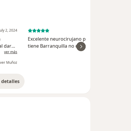
July 2, 2024
January 12, 
n
Excelente neurocirujano puedo decirle lo mejor q
l dar
tiene Barranquilla no dudes en agendar tu cita y
ver más
ver
ecer el
te garantizo q tendrás un buen resultado en tu
salud
ver Muñoz
Yaquelin Contr
detalles
bre la experiencia