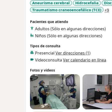
Aneurisma cerebral
Hidrocefalia
Disc
aseguro que estarás en buenas manos.
a
Traumatismo craneoencefálico (TCE)
+9
Pacientes que atiendo
Adultos (Sólo en algunas direcciones)
Niños (Sólo en algunas direcciones)
Tipos de consulta
Presencial
Ver direcciones (1)
Videoconsulta
Ver calendario en línea
Fotos y videos