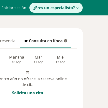
Iniciar sesión
¿Eres un especialista?
presencial
Consulta en línea
resencial
Consulta en línea
Mañana
Mar
Mié
Jue
Vie
10 Ago
11 Ago
12 Ago
13 Ago
14 Ag
entro aún no ofrece la reserva online
de cita
Solicita una cita