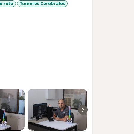
o roto
Tumores Cerebrales
11y_sr_more_diseases