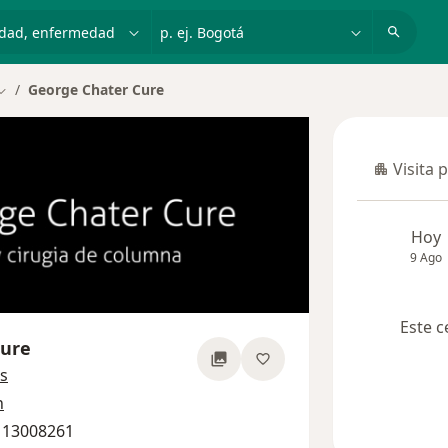
dad, enfermedad o nombre
p. ej. Bogotá
George Chater Cure
Cambiar de ciudad
Visita 
Visita p
Hoy
9 Ago
Este c
Cure
sobre las especializaciones
s
n
 13008261