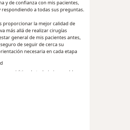
na y de confianza con mis pacientes,
 respondiendo a todas sus preguntas.
s proporcionar la mejor calidad de
va más allá de realizar cirugías
star general de mis pacientes antes,
seguro de seguir de cerca su
orientación necesaria en cada etapa
ad
o por mi ética de trabajo impecable y
utación se basa en la confianza y
 quienes me han recomendado a sus
jano en la ciudad de Barranquilla, mi
 en el paciente me convierten en la
dar la mejor atención posible, basada
medicina. Si eliges confiar en mí, te