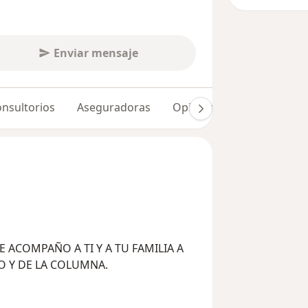
Enviar mensaje
nsultorios
Aseguradoras
Opiniones (26)
Dudas 
 ACOMPAÑO A TI Y A TU FAMILIA A
O Y DE LA COLUMNA.