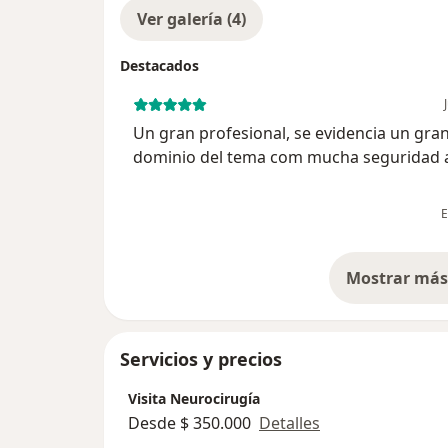
Ver galería (4)
Destacados
Un gran profesional, se evidencia un gra
dominio del tema com mucha seguridad a
un diagnóstico y muy asertivo para establ
tratamiento a seguir, 5/5 puntos.
E
Mostrar más 
so
Servicios y precios
Visita Neurocirugía
Desde $ 350.000
Detalles