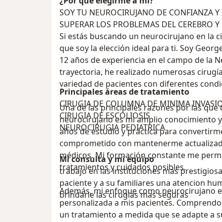
¿Por qué elegirme a mí?
SOY TU NEUROCIRUJANO DE CONFIANZA Y TE ACOMPAÑO ATI Y A TU FAMILIA A
SUPERAR LOS PROBLEMAS DEL CEREBRO Y
Si estás buscando un neurocirujano en la c
que soy la elección ideal para ti. Soy Geor
12 años de experiencia en el campo de la Ne
trayectoria, he realizado numerosas cirugí
variedad de pacientes con diferentes condi
Principales áreas de tratamiento
CIRUGIA DE COLUMNA DE MINIMA INVAS
Una de las principales razones por las que
CIRUGIA DE ESCOLIOSIS
neurocirujano es mi amplio conocimiento y
NEUROCIRUGIA PEDIATRICA
años de estudio y práctica para convertirm
comprometido con mantenerme actualizado 
médicos. Mi formación constante me permit
Mi consulta y mi equipo
tratamientos y cuidados posibles.
trabajo en las instituciones mas prestigiosa
paciente y a su familiares una atencion hu
Además, mi enfoque como neurocirujano es 
brindarle las cirugias mas seguras
personalizada a mis pacientes. Comprendo
un tratamiento a medida que se adapte a s