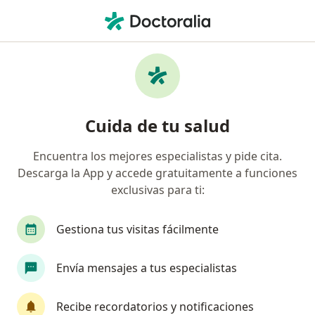
Men
Neurocirujano • Barranquilla, Atlántico
Filtros
Seguro:
Suramericana S.A.
Neurocirujanos recomendados de
Cuida de tu salud
Suramericana S.A. en Barranquilla
Encuentra los mejores especialistas y pide cita.
Descarga la App y accede gratuitamente a funciones
exclusivas para ti:
Gestiona tus visitas fácilmente
Envía mensajes a tus especialistas
Dr. George Chater Cure
·
Ver más
Neurocirujano
Recibe recordatorios y notificaciones
26 opiniones