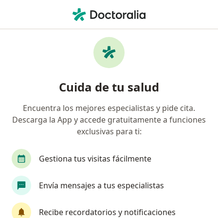
Men
Ginecólogo • Sur Orient, Barranquilla, Atlántico
Filtros
Seguro
Mapa
Ginecólogos en Sur Orient, Barranquilla
Cuida de tu salud
Encuentra los mejores especialistas y pide cita.
¿Cuál es tu compañía aseguradora?
Descarga la App y accede gratuitamente a funciones
Compañía De Medicina Prepagada Colsanitas S.A.
exclusivas para ti:
Gestiona tus visitas fácilmente
Envía mensajes a tus especialistas
Recibe recordatorios y notificaciones