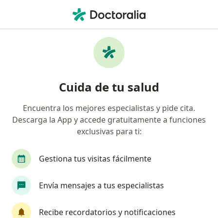
Men
Ginecólogo • Orqídeas, Bogotá, Cundinamarca
Filtros
Seguro
Mapa
Ginecólogos en Orqídeas, Bogotá
Cuida de tu salud
Encuentra los mejores especialistas y pide cita.
¿Cuál es tu compañía aseguradora?
Descarga la App y accede gratuitamente a funciones
Compañía De Medicina Prepagada Colsanitas S.A.
exclusivas para ti:
Gestiona tus visitas fácilmente
Envía mensajes a tus especialistas
Recibe recordatorios y notificaciones