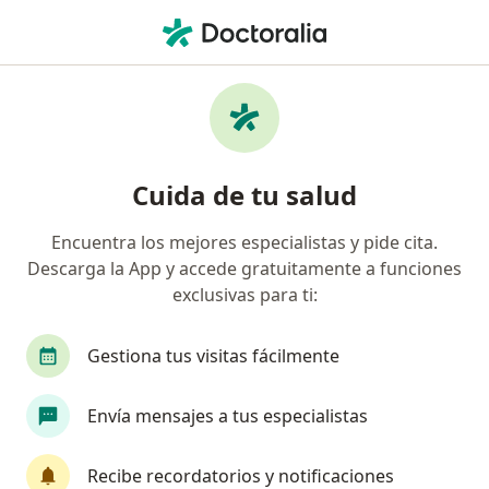
Men
Ginecólogo • Brisas Del Limonar, Cali, Valle del Cauca
Filtros
Seguro
Mapa
Ginecólogos en Brisas Del Limonar, Cali
Cuida de tu salud
Encuentra los mejores especialistas y pide cita.
¿Cuál es tu compañía aseguradora?
Descarga la App y accede gratuitamente a funciones
Compañía De Medicina Prepagada Colsanitas S.A.
exclusivas para ti:
Gestiona tus visitas fácilmente
Envía mensajes a tus especialistas
Recibe recordatorios y notificaciones