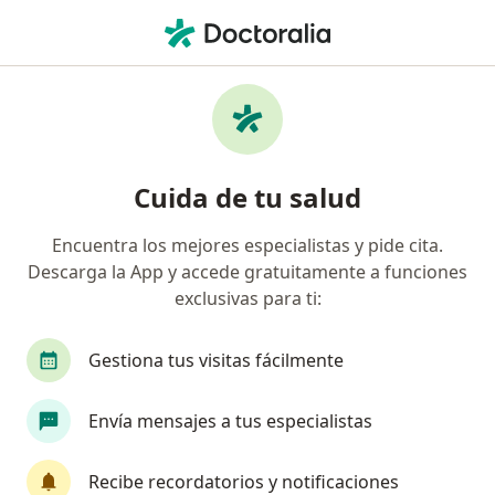
Men
¿Qué estás buscando?
Página De Inicio
Ginecólogo
Cali
Laura Gomez Tascon
Cuida de tu salud
Encuentra los mejores especialistas y pide cita.
Descarga la App y accede gratuitamente a funciones
exclusivas para ti:
Dra.
Laura Gomez Tascon
sobre las especializaciones
Ginecóloga
·
Ver más
Gestiona tus visitas fácilmente
Cali
1 dirección
Envía mensajes a tus especialistas
Agendar cita
Recibe recordatorios y notificaciones