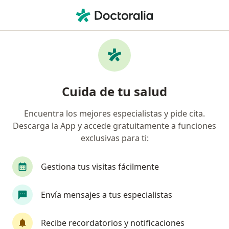
Men
Ginecólogo • Nueva Tequendama, Cali, Valle del Cauca
Filtros
Seguro
Mapa
Ginecólogos en Nueva Tequendama, Cali
Cuida de tu salud
Encuentra los mejores especialistas y pide cita.
¿Cuál es tu compañía aseguradora?
Descarga la App y accede gratuitamente a funciones
Compañía De Medicina Prepagada Colsanitas S.A.
exclusivas para ti:
Gestiona tus visitas fácilmente
Envía mensajes a tus especialistas
Recibe recordatorios y notificaciones