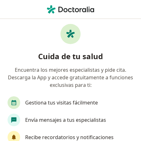
Men
Cirujano General • Cartagena, Bolívar
Filtros
Seguro:
Allianz Seguros S.A.
Cirujanos generales recomendados de
Cuida de tu salud
Allianz Seguros S.A. en Cartagena
Encuentra los mejores especialistas y pide cita.
Descarga la App y accede gratuitamente a funciones
exclusivas para ti:
Gestiona tus visitas fácilmente
Envía mensajes a tus especialistas
Dr. Diego Luis Lozano Ramirez
·
Ver más
Cirujano general
Recibe recordatorios y notificaciones
225 opiniones