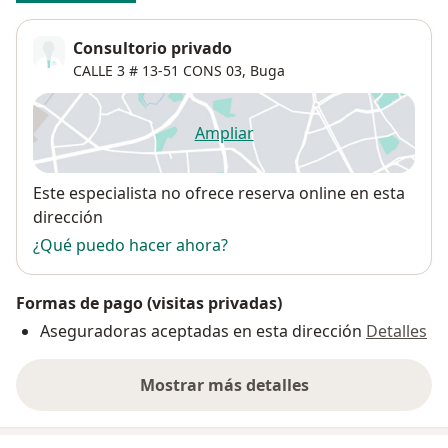
Consultorio privado
CALLE 3 # 13‐51 CONS 03,
Buga
Ampliar
se abre en una nueva pestañ
Disponibilidad
Este especialista no ofrece reserva online en esta
dirección
¿Qué puedo hacer ahora?
Formas de pago (visitas privadas)
Aseguradoras aceptadas en esta dirección
Detalles
Mostrar más detalles
sobre la dirección