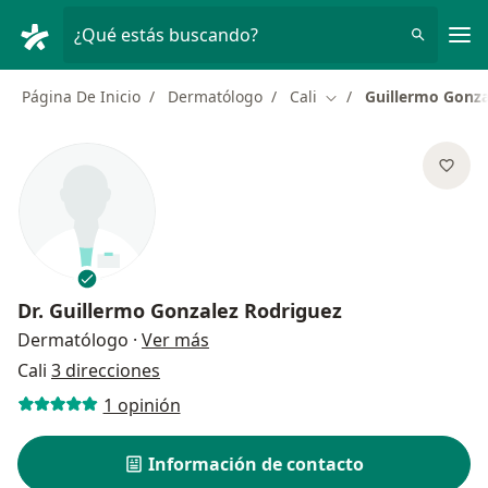
Men
¿Qué estás buscando?
Página De Inicio
Dermatólogo
Cali
Guillermo Gonza
Cambiar de ciudad
Dr.
Guillermo Gonzalez Rodriguez
sobre las especializaciones
Dermatólogo
·
Ver más
Cali
3 direcciones
1 opinión
Información de contacto