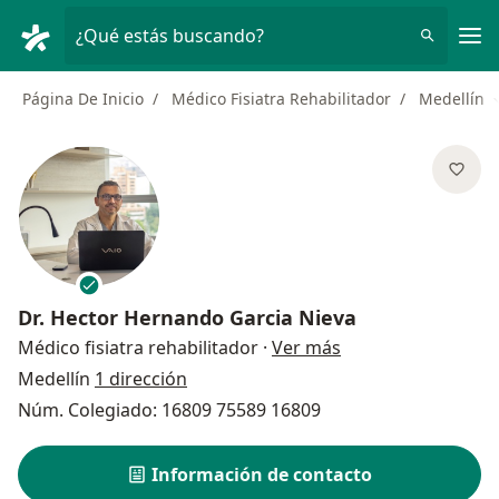
Men
¿Qué estás buscando?
Página De Inicio
Médico Fisiatra Rehabilitador
Medellín
Dr.
Hector Hernando Garcia Nieva
sobre las especial
Médico fisiatra rehabilitador
·
Ver más
Medellín
1 dirección
Núm. Colegiado: 16809 75589 16809
Información de contacto