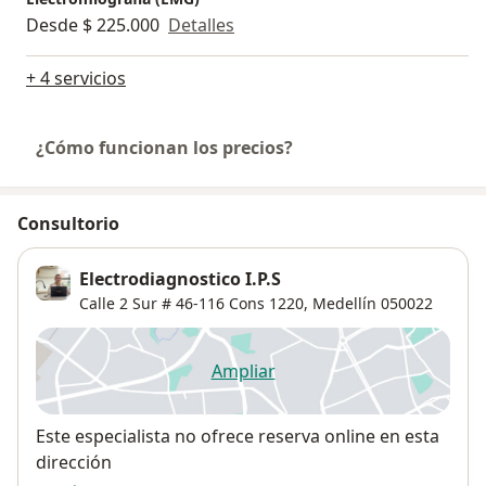
Desde $ 225.000
Detalles
+ 4 servicios
¿Cómo funcionan los precios?
Consultorio
Electrodiagnostico I.P.S
Calle 2 Sur # 46-116 Cons 1220,
Medellín
050022
Ampliar
se abre en una nueva pestañ
Disponibilidad
Este especialista no ofrece reserva online en esta
dirección