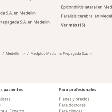
Epicondilitis lateral en Med
a S.A. en Medellín
Parálisis cerebral en Medel
repagada S.A. en Medellín
Ver más (15)
Más en esta catego
ialistas de Medplus Medicina Prepagada S.A.
Medellín
Medplus Medicina Prepagada S.a.
ambiar de ciudad
Cambiar de ciudad
Cambiar de 
os pacientes
Para profesionales
listas
Planes y precios
s
Para doctores
ta al Experto
Para clinicas