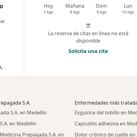
o
Hoy
Mañana
Dom
Lun
7 Ago
8 Ago
9 Ago
10 Ago
dor
La reserva de citas en línea no está
disponible
Solicita una cita
A.
repagada S.A.
Enfermedades más tratad
da S.A. en Medellín
Esguince del tobillo en Med
.A. en Medellín
Capsulitis adhesiva en Med
Medicina Prepagada S.A. en
Dolor crónico de cuello en