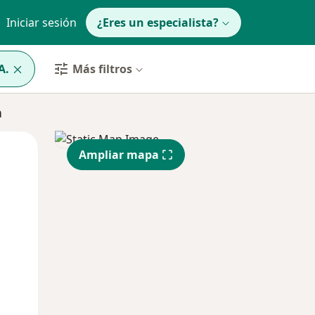
Iniciar sesión
¿Eres un especialista?
A.
Más filtros
n
Mar
Mié
Jue
Ampliar mapa
11 Ago
12 Ago
13 Ago