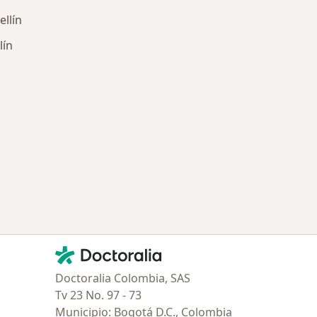
ellín
lín
ría: Enfermedades más tratadas
ciudad
Contacto
Doctoralia - Página de inicio
Doctoralia Colombia, SAS
Tv 23 No. 97 - 73
Municipio: Bogotá D.C., Colombia