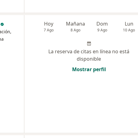
c
Hoy
Mañana
Dom
Lun
7 Ago
8 Ago
9 Ago
10 Ago
ación,
na
La reserva de citas en línea no está
disponible
Mostrar perfil