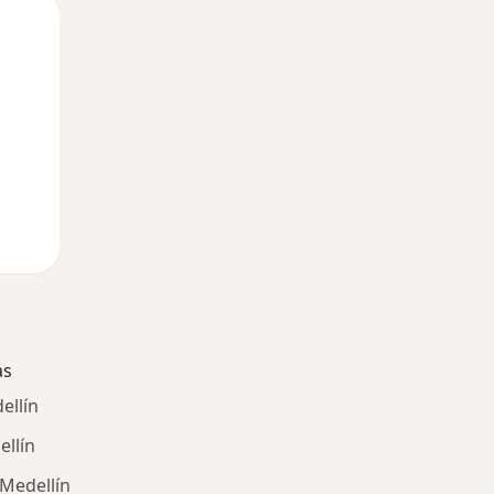
Mar
Mié
Jue
11 Ago
12 Ago
13 Ago
as
ellín
ellín
 Medellín