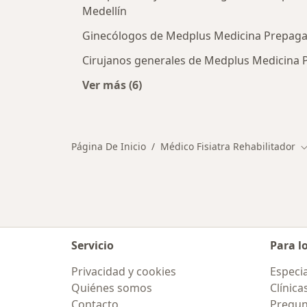
Medellín
Ginecólogos de Medplus Medicina Prepagad
Cirujanos generales de Medplus Medicina P
Ver más (6)
Más en esta categoría: Otros espec
Página De Inicio
Médico Fisiatra Rehabilitador
C
Servicio
Para l
Privacidad y cookies
Especia
Quiénes somos
Clínica
Contacto
Pregun