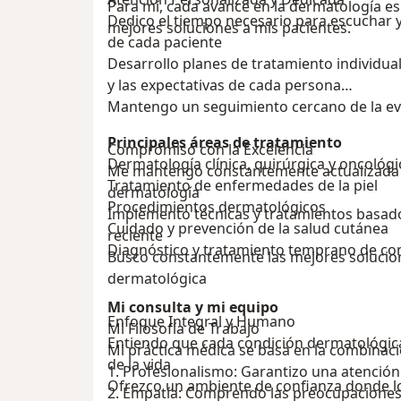
Para mí, cada avance en la dermatología e
Dedico el tiempo necesario para escuchar y
mejores soluciones a mis pacientes.
de cada paciente
Desarrollo planes de tratamiento individual
y las expectativas de cada persona
Mantengo un seguimiento cercano de la ev
Principales áreas de tratamiento
Compromiso con la Excelencia
Dermatología clínica, quirúrgic
Me mantengo constantemente actualizada c
Tratamiento de enfermedades de la piel
dermatología
Procedimientos dermatológicos
Implemento técnicas y tratamientos basados
Cuidado y prevención de la salud cutánea
reciente
Diagnóstico y tratamiento temprano de co
Busco constantemente las mejores solucio
dermatológica
Mi consulta y mi equipo
Enfoque Integral y Humano
Mi Filosofía de Trabajo
Entiendo que cada condición dermatológica
Mi práctica médica se basa en la combinac
de la vida
1. Profesionalismo: Garantizo una atención
Ofrezco un ambiente de confianza donde l
2. Empatía: Comprendo las preocupaciones