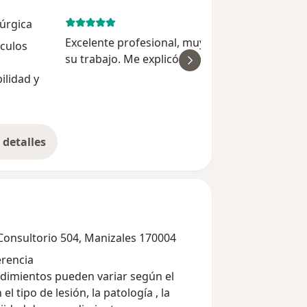
rúrgica
December 31, 
Excelente profesional, muy atenta y experta e
ículos
su trabajo. Me explicó todo con claridad, resol
ver
mis dudas y el tratamiento que me recomend
ilidad y
fue muy efectivo. Además, tiene un trato
humano excepciona...
detalles
bre la experiencia
 Consultorio 504, Manizales 170004
erencia
cedimientos pueden variar según el
l tipo de lesión, la patología , la