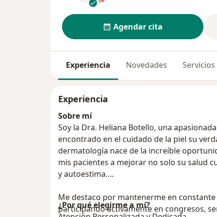
Agendar cita
Experiencia
Novedades
Servicios
Experiencia
Sobre mí
Soy la Dra. Heliana Botello, una apasiona
encontrado en el cuidado de la piel su ver
dermatología nace de la increíble oportun
mis pacientes a mejorar no solo su salud c
y autoestima.
Me destaco por mantenerme en constante a
¿Por qué elegirme a mí?
participando activamente en congresos, sem
Atención Personalizada y Dedicada