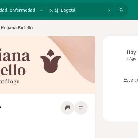
dad, enfermedad o nombre
p. ej. Bogotá
Heliana Botello
iar de ciudad
Hoy
7 Ago
Este c
o
sobre las especializaciones