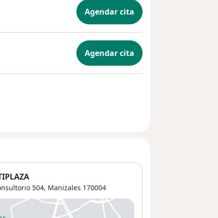
Agendar cita
Agendar cita
IPLAZA
onsultorio 504,
Manizales
170004
ar