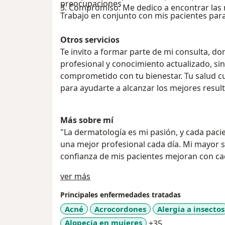
preocupaciones
3. Compromiso: Me dedico a encontrar las 
Trabajo en conjunto con mis pacientes para
Otros servicios
Te invito a formar parte de mi consulta, d
profesional y conocimiento actualizado, sin
comprometido con tu bienestar. Tu salud cu
para ayudarte a alcanzar los mejores resul
Más sobre mí
"La dermatología es mi pasión, y cada pacie
una mejor profesional cada día. Mi mayor sa
confianza de mis pacientes mejoran con cad
Acerca de mí
ver más
Principales enfermedades tratadas
Acné
Acrocordones
Alergia a insectos
a11y_sr_more_d
Alopecia en mujeres
+35