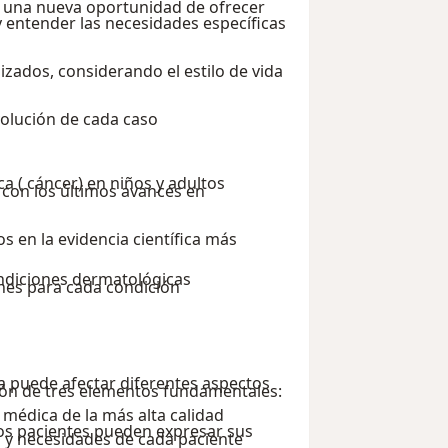
s una nueva oportunidad de ofrecer
 entender las necesidades específicas
izados, considerando el estilo de vida
olución de cada caso
a y oncológica ( cáncer) en niños y adultos
on los últimos avances en
 en la evidencia científica más
ndiciones dermatológicas
nes para cada condición
 puede afectar diferentes aspectos
ión de tres elementos fundamentales:
 médica de la más alta calidad
os pacientes pueden expresar sus
 y necesidades de cada paciente