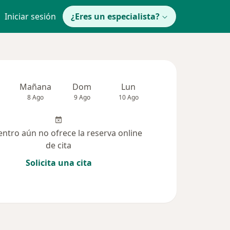
Iniciar sesión
¿Eres un especialista?
Mañana
Dom
Lun
Mar
Mié
8 Ago
9 Ago
10 Ago
11 Ago
12 Ag
entro aún no ofrece la reserva online
de cita
Solicita una cita