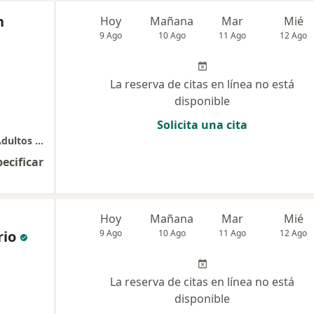
h
Hoy
Mañana
Mar
Mié
9 Ago
10 Ago
11 Ago
12 Ago
La reserva de citas en línea no está
disponible
Solicita una cita
Mapeo Corporal Total - Dermatología para Adultos y Niños
pecificar
Hoy
Mañana
Mar
Mié
rio
9 Ago
10 Ago
11 Ago
12 Ago
La reserva de citas en línea no está
disponible