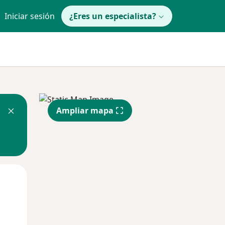
Iniciar sesión
¿Eres un especialista?
Ampliar mapa
Jue
Vie
Sáb
13 Ago
14 Ago
15 Ago