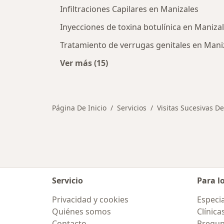
Infiltraciones Capilares en Manizales
Inyecciones de toxina botulínica en Maniza
Tratamiento de verrugas genitales en Mani
Ver más (15)
Más en esta categoría: Otros servi
Página De Inicio
Servicios
Visitas Sucesivas D
Servicio
Para l
Privacidad y cookies
Especia
Quiénes somos
Clínica
Contacto
Pregun