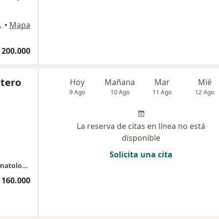
torio 504, Manizales
•
Mapa
 200.000
ntero
Hoy
Mañana
Mar
Mié
9 Ago
10 Ago
11 Ago
12 Ago
La reserva de citas en línea no está
disponible
Solicita una cita
Jhonatan Quintero Ossa Especialista en Dermatología
 160.000