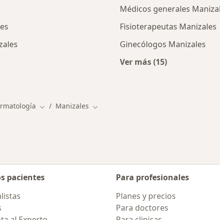
Médicos generales Maniza
les
Fisioterapeutas Manizales
zales
Ginecólogos Manizales
Ver más (15)
cios en Manizales
Más en esta categor
ermatología
Manizales
Cambiar de ciudad
Cambiar de ciudad
os pacientes
Para profesionales
listas
Planes y precios
s
Para doctores
ta al Experto
Para clinicas