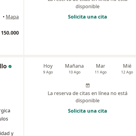
disponible
•
Mapa
Solicita una cita
 150.000
llo
Hoy
Mañana
Mar
Mié
9 Ago
10 Ago
11 Ago
12 Ago
La reserva de citas en línea no está
disponible
rgica
Solicita una cita
ulos
idad y