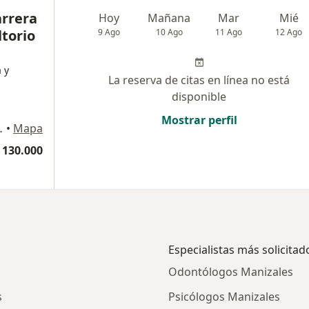
rrera
Hoy
Mañana
Mar
Mié
ltorio
9 Ago
10 Ago
11 Ago
12 Ago
 y
La reserva de citas en línea no está
disponible
Mostrar perfil
ORIO 701, Manizales
•
Mapa
 130.000
Especialistas más solicitad
Odontólogos Manizales
s
Psicólogos Manizales