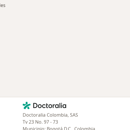
les
ía: Especialistas más solicitados
Contacto
Doctoralia - Página de inicio
Doctoralia Colombia, SAS
Tv 23 No. 97 - 73
Municipio: Bogotá D.C., Colombia