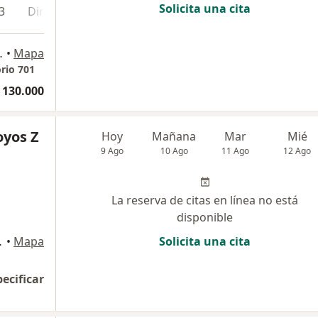
Solicita una cita
3
Dirección 4
ORIO 701, Manizales
•
Mapa
rio 701
 130.000
oyos Z
Hoy
Mañana
Mar
Mié
9 Ago
10 Ago
11 Ago
12 Ago
La reserva de citas en línea no está
disponible
ESARIAL, Manizales
•
Mapa
Solicita una cita
pecificar