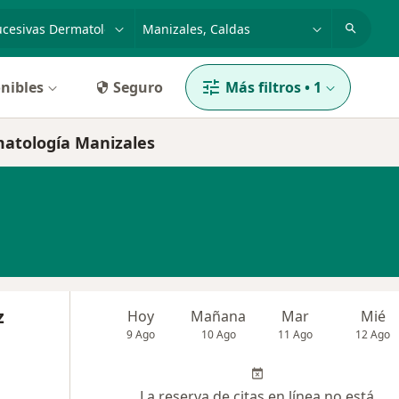
dad, enfermedad o nombre
p. ej. Bogotá
nibles
Seguro
Más filtros
•
1
rmatología Manizales
z
Hoy
Mañana
Mar
Mié
9 Ago
10 Ago
11 Ago
12 Ago
La reserva de citas en línea no está