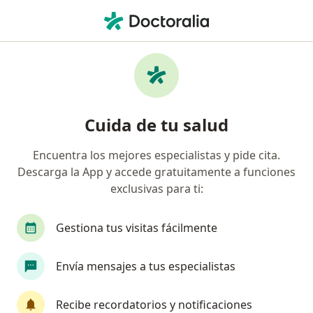
Men
Visita Dermatología • Manizales, Caldas
Filtros
• 1
Seguro
Mapa
Especialistas en Visita Dermatología
Cuida de tu salud
Manizales
Encuentra los mejores especialistas y pide cita.
Descarga la App y accede gratuitamente a funciones
¿Qué especialidad estás buscando?
exclusivas para ti:
Dermatólogo
Ginecólogo
Gestiona tus visitas fácilmente
Envía mensajes a tus especialistas
Recibe recordatorios y notificaciones