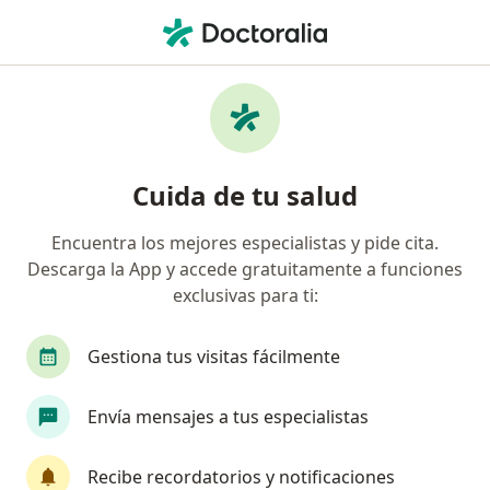
Men
Infectólogo Pediatra
Filtros
• 1
Infectólogos pediatras online
Cuida de tu salud
Encuentra los mejores especialistas y pide cita.
Descarga la App y accede gratuitamente a funciones
exclusivas para ti:
Gestiona tus visitas fácilmente
Dr. Sebastián Calderón
Envía mensajes a tus especialistas
·
Ver más
Infectólogo pediatra, Pediatra
104 opiniones
Recibe recordatorios y notificaciones