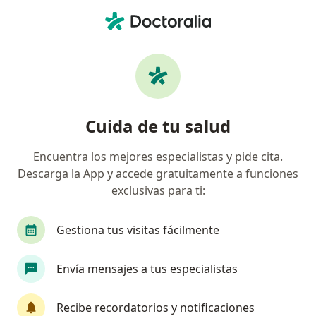
Men
Internista • Unicentro, Bogotá, Cundinamarca
Filtros
Seguro
Mapa
Internistas en Unicentro, Bogotá
Cuida de tu salud
Encuentra los mejores especialistas y pide cita.
¿Cuál es tu compañía aseguradora?
Descarga la App y accede gratuitamente a funciones
Compañía De Medicina Prepagada Colsanitas S.A.
exclusivas para ti:
Gestiona tus visitas fácilmente
Envía mensajes a tus especialistas
Recibe recordatorios y notificaciones